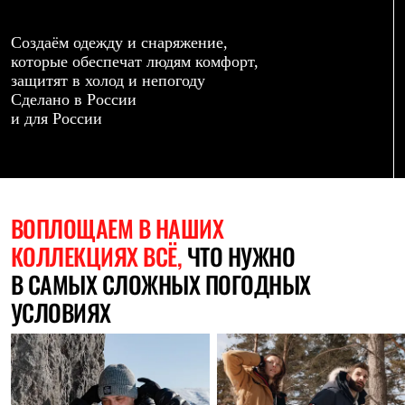
Термобелье
Теплое термобелье
Среднее термобелье
Создаём одежду и снаряжение,
Легкое термобелье
которые обеспечат людям комфорт,
Лёгкая одежда
защитят в холод и непогоду
Футболки
Сделано в России
Рубашки
и для России
Толстовки
Брюки
Шорты
Женская одежда
Утепленная пухом
Куртки
ВОПЛОЩАЕМ
В НАШИХ
Брюки
КОЛЛЕКЦИЯХ ВСЁ,
ЧТО НУЖНО
Жилеты
Утепленная синтетикой
В САМЫХ СЛОЖНЫХ ПОГОДНЫХ
Куртки
Брюки
УСЛОВИЯХ
Штормовая одежда
Куртки
Софтшелл одежда
Куртки
Брюки
Лёгкая одежда