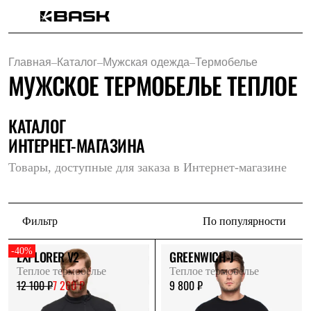
Каталог
Интернет-магазин
Главная
–
Каталог
–
Мужская одежда
–
Термобелье
Мужская одежда
МУЖСКОЕ ТЕРМОБЕЛЬЕ ТЕПЛОЕ
Утепленная пухом
Куртки
Брюки
Жилеты
КАТАЛОГ
Комбинезоны
ИНТЕРНЕТ-МАГАЗИНА
Утепленная синтетикой
Куртки
Товары, доступные для заказа в Интернет-магазине
Брюки
Штормовая одежда
Куртки
Брюки
Фильтр
По популярности
Софтшелл одежда
Куртки
Брюки
-40%
EXPLORER V2
GREENWICH-J
Флисовая одежда
Теплое термобелье
Теплое термобелье
Куртки
12 100 ₽
7 260 ₽
9 800 ₽
Брюки
Жилеты