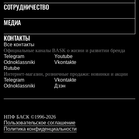
Тапочки
СОТРУДНИЧЕСТВО
Чуни
Уход за обувью
Аксессуары
МЕДИА
Головные уборы
Шапки
Балаклавы и маски
КОНТАКТЫ
Кепки и бейсболки
Все контакты
Повязки
Официальные каналы BASK о жизни и развитии бренда
Шарфы
Telegram
Youtube
Панамы
Odnoklassniki
Vkontakte
Перчатки и рукавицы
Rutube
Перчатки
Интернет-магазин, розничные продажи: новинки и акции
Рукавицы
Telegram
Vkontakte
Носки
Odnoklassniki
Дзэн
Полезные аксессуары
Брелки
Ремни
Шевроны
Опушки
НПФ БАСК ©1996-2026
Термоковрики
Пользовательское соглашение
Уход за одеждой
Политика конфиденциальности
В Арктику
Коллекции