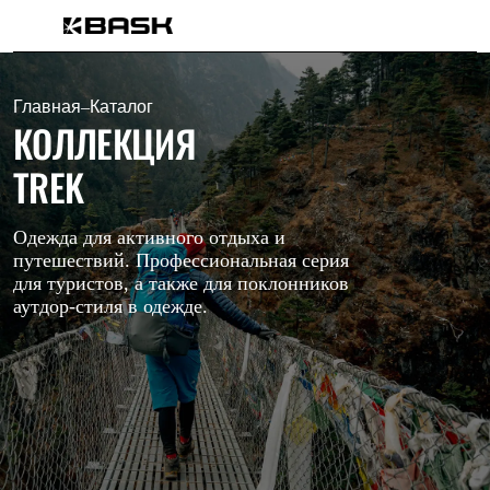
Каталог
Интернет-магазин
Мужская одежда
Главная
–
Каталог
Утепленная пухом
КОЛЛЕКЦИЯ
Куртки
Брюки
TREK
Жилеты
Комбинезоны
Утепленная синтетикой
Одежда для активного отдыха и
Куртки
путешествий. Профессиональная серия
Брюки
для туристов, а также для поклонников
Штормовая одежда
аутдор-стиля в одежде.
Куртки
Брюки
Софтшелл одежда
Куртки
Брюки
Флисовая одежда
Куртки
Брюки
Жилеты