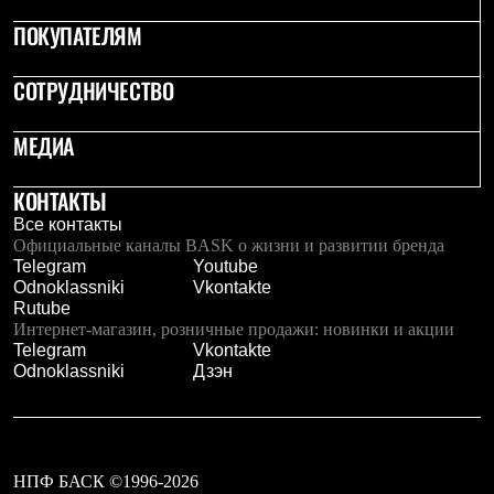
Тапочки
Чуни
ПОКУПАТЕЛЯМ
Уход за обувью
Аксессуары
СОТРУДНИЧЕСТВО
Головные уборы
Шапки
Балаклавы и маски
МЕДИА
Кепки и бейсболки
Повязки
Шарфы
КОНТАКТЫ
Панамы
Все контакты
Перчатки и рукавицы
Официальные каналы BASK о жизни и развитии бренда
Перчатки
Telegram
Youtube
Рукавицы
Odnoklassniki
Vkontakte
Носки
Rutube
Полезные аксессуары
Интернет-магазин, розничные продажи: новинки и акции
Брелки
Telegram
Vkontakte
Ремни
Odnoklassniki
Дзэн
Шевроны
Опушки
Термоковрики
Уход за одеждой
В Арктику
НПФ БАСК ©1996-2026
Коллекции