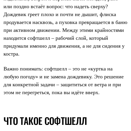
Термобелье
или поздно встаёт вопрос: что надеть сверху?
Теплое термобелье
Среднее термобелье
Дождевик греет плохо и почти не дышит, флиска
Легкое термобелье
продувается насквозь, а пуховка превращается в баню
Лёгкая одежда
при активном движении. Между этими крайностями
Футболки
Рубашки
находится софтшелл – рабочий слой, который
Толстовки
придумали именно для движения, а не для сидения у
Брюки
Шорты
костра.
Женская одежда
Утепленная пухом
Важно понимать: софтшелл – это не «куртка на
Куртки
Брюки
любую погоду» и не замена дождевику. Это решение
Жилеты
для конкретной задачи – защититься от ветра и при
Утепленная синтетикой
Куртки
этом не перегреться, пока вы идёте вверх.
Брюки
Штормовая одежда
Куртки
Софтшелл одежда
ЧТО ТАКОЕ СОФТШЕЛЛ
Куртки
Брюки
Лёгкая одежда