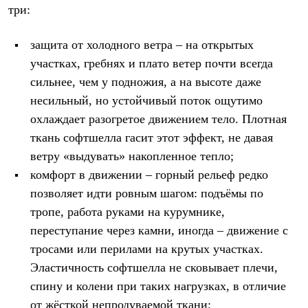
Тапочки
три:
Чуни
Уход за обувью
Аксессуары
защита от холодного ветра – на открытых
Головные уборы
участках, гребнях и плато ветер почти всегда
Шапки
Балаклавы и маски
сильнее, чем у подножия, а на высоте даже
Кепки и бейсболки
несильный, но устойчивый поток ощутимо
Повязки
охлаждает разогретое движением тело. Плотная
Шарфы
Панамы
ткань софтшелла гасит этот эффект, не давая
Перчатки и рукавицы
ветру «выдувать» накопленное тепло;
Перчатки
Рукавицы
комфорт в движении – горный рельеф редко
Носки
позволяет идти ровным шагом: подъёмы по
Полезные аксессуары
Брелки
тропе, работа руками на курумнике,
Ремни
переступание через камни, иногда – движение с
Шевроны
тросами или перилами на крутых участках.
Опушки
Термоковрики
Эластичность софтшелла не сковывает плечи,
Уход за одеждой
спину и колени при таких нагрузках, в отличие
В Арктику
Коллекции
от жёсткой непродуваемой ткани;