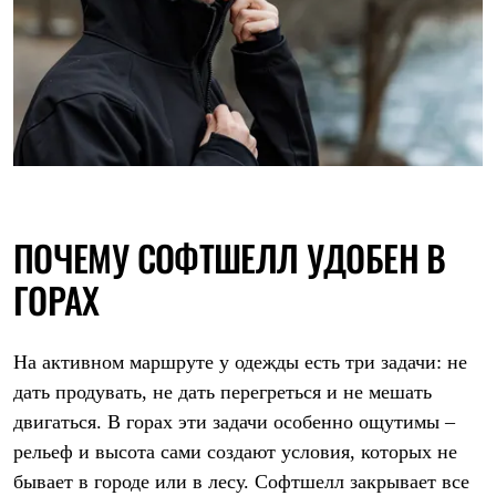
С синтетическим утеплителем
Аксессуары для спальников
Сумки и баулы
Баулы
Кошельки
Сумки
Гермомешки
Полезные аксессуары
Книги
Еда
Коврики
ПОЧЕМУ СОФТШЕЛЛ УДОБЕН В
Обувь
Женская обувь
ГОРАХ
Сапоги
Ботинки
Мужская обувь
Ботинки
На активном маршруте у одежды есть три задачи: не
Кроссовки
дать продувать, не дать перегреться и не мешать
Сапоги
Гамаши и бахилы
двигаться. В горах эти задачи особенно ощутимы –
Гамаши
рельеф и высота сами создают условия, которых не
Бахилы
Тапочки и чуни
бывает в городе или в лесу. Софтшелл закрывает все