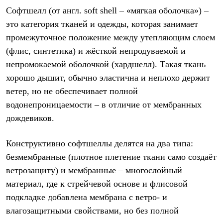
Рубашки
Софтшелл (от англ. soft shell – «мягкая оболочка») –
Футболки
это категория тканей и одежды, которая занимает
Толстовки
Брюки
промежуточное положение между утепляющим слоем
Термобелье
(флис, синтетика) и жёсткой непродуваемой и
Теплое термобелье
непромокаемой оболочкой (хардшелл). Такая ткань
Среднее термобелье
Легкое термобелье
хорошо дышит, обычно эластична и неплохо держит
Флисовая одежда
ветер, но не обеспечивает полной
Куртки
Брюки
водонепроницаемости – в отличие от мембранных
Детская одежда
дождевиков.
Утепленная пухом
Комбинезоны
Куртки
Конструктивно софтшеллы делятся на два типа:
Брюки
безмембранные (плотное плетение ткани само создаёт
Утепленная синтетикой
Комбинезоны
ветрозащиту) и мембранные – многослойный
Куртки
материал, где к стрейчевой основе и флисовой
Брюки
подкладке добавлена мембрана с ветро- и
Лёгкая одежда
Футболки
влагозащитными свойствами, но без полной
Толстовки