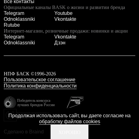
Все контакты
Официальные каналы BASK о жизни и развитии бренда
Telegram
Youtube
Odnoklassniki
Vkontakte
Rutube
Интернет-магазин, розничные продажи: новинки и акции
Telegram
Vkontakte
Odnoklassniki
Дзэн
НПФ БАСК ©1996-2026
Пользовательское соглашение
Политика конфиденциальности
Победитель конкурса
лучших брендов России
резидент технопарка
Продолжая использовать сайт, вы даете согласие на
Калибр
обработку файлов cookies
Сделано в Braind
ХОРОШО