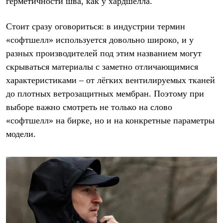
герметичности шва, как у хардшелла.
Брюки
Софтшелл одежда
Куртки
Стоит сразу оговориться: в индустрии термин
Флисовая одежда
«софтшелл» используется довольно широко, и у
Куртки
Брюки
разных производителей под этим названием могут
Жилеты
скрываться материалы с заметно отличающимися
Комбинезоны
Термобелье
характеристиками – от лёгких вентилируемых тканей
Комплект термобелья
до плотных ветрозащитных мембран. Поэтому при
Снаряжение
Палатки и тенты
выборе важно смотреть не только на слово
Палатки
«софтшелл» на бирке, но и на конкретные параметры
Тенты
модели.
Аксессуары для палаток
Рюкзаки
Экспедиционные
Легкоходные
Альпинистские
Городские
Аксессуары для рюкзаков
Спальные мешки
Пуховые
Комбинированные