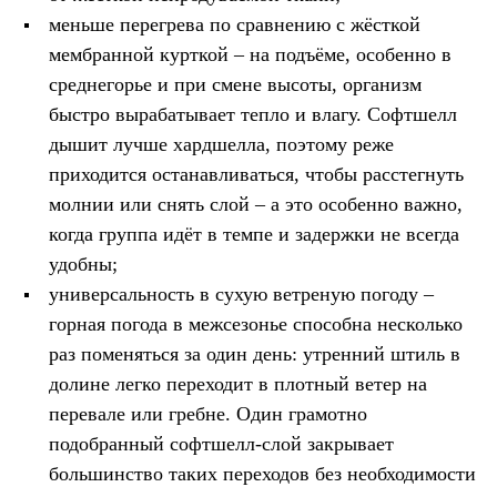
PEAK
меньше перегрева по сравнению с жёсткой
ЗА ПОЛЯРНЫМ КРУГОМ
мембранной курткой – на подъёме, особенно в
TREK
BASK kids
среднегорье и при смене высоты, организм
CITY
быстро вырабатывает тепло и влагу. Софтшелл
BASK juno
ИДЁМ В ПОХОД
дышит лучше хардшелла, поэтому реже
Дневник капитана
приходится останавливаться, чтобы расстегнуть
Каталог дилеров
Компания
молнии или снять слой – а это особенно важно,
Баск сегодня
когда группа идёт в темпе и задержки не всегда
История
удобны;
Отцы основатели
Производство
универсальность в сухую ветреную погоду –
Баск в вашем городе
горная погода в межсезонье способна несколько
Контроль качества
Технологии
раз поменяться за один день: утренний штиль в
Команда Баск
долине легко переходит в плотный ветер на
Сотрудничество
Дилерам
перевале или гребне. Один грамотно
Стать дилером
подобранный софтшелл-слой закрывает
Корпоративным клиентам
большинство таких переходов без необходимости
Услуги
Медиа