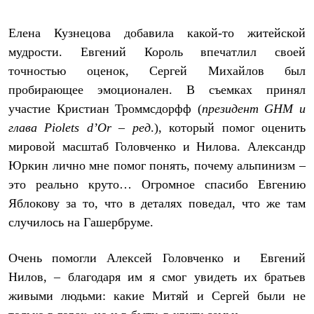
PEAK
ЗА ПОЛЯРНЫМ КРУГОМ
Елена Кузнецова добавила какой-то житейской
TREK
BASK kids
мудрости. Евгений Король впечатлил своей
CITY
точностью оценок, Сергей Михайлов был
BASK juno
ИДЁМ В ПОХОД
пробирающее эмоционален. В съемках принял
Дневник капитана
участие Кристиан Троммсдорфф (
президент GHM и
Каталог дилеров
Компания
глава Piolets d’Or – ред
.), который помог оценить
Баск сегодня
мировой масштаб Головченко и Нилова. Александр
История
Юркин лично мне помог понять, почему альпинизм –
Отцы основатели
Производство
это реально круто… Огромное спасибо Евгению
Баск в вашем городе
Яблокову за то, что в деталях поведал, что же там
Контроль качества
Технологии
случилось на Гашербруме.
Команда Баск
Сотрудничество
Очень помогли Алексей Головченко и Евгений
Дилерам
Стать дилером
Нилов, – благодаря им я смог увидеть их братьев
Корпоративным клиентам
живыми людьми: какие Митяй и Сергей были не
Услуги
Медиа