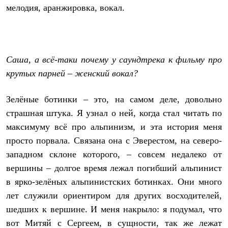
мелодия, аранжировка, вокал.
Рубашки
Футболки
Толстовки
Брюки
Термобелье
Теплое термобелье
Саша, а всё-таки почему у саундтрека к фильму про
Среднее термобелье
крутых парней – женский вокал?
Легкое термобелье
Флисовая одежда
Куртки
Зелёные ботинки – это, на самом деле, довольно
Брюки
страшная штука. Я узнал о ней, когда стал читать по
Детская одежда
Утепленная пухом
максимуму всё про альпинизм, и эта история меня
Комбинезоны
просто порвала. Связана она с Эверестом, на северо-
Куртки
Брюки
западном склоне которого, – совсем недалеко от
Утепленная синтетикой
вершины – долгое время лежал погибший альпинист
Комбинезоны
в ярко-зелёных альпинистских ботинках. Они много
Куртки
Брюки
лет служили ориентиром для других восходителей,
Лёгкая одежда
шедших к вершине. И меня накрыло: я подумал, что
Футболки
Толстовки
вот Митяй с Сергеем, в сущности, так же лежат