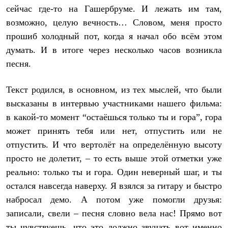
Брюки
сейчас где-то на Гашербруме. И лежать им там,
Софтшелл одежда
Куртки
возможно, целую вечность… Словом, меня просто
Флисовая одежда
прошиб холодный пот, когда я начал обо всём этом
Куртки
думать. И в итоге через несколько часов возникла
Брюки
Жилеты
песня.
Комбинезоны
Термобелье
Текст родился, в основном, из тех мыслей, что были
Комплект термобелья
Снаряжение
высказаны в интервью участниками нашего фильма:
Палатки и тенты
в какой-то момент “остаёшься только ты и гора”, гора
Палатки
Тенты
может принять тебя или нет, отпустить или не
Аксессуары для палаток
отпустить. И что вертолёт на определённую высоту
Рюкзаки
Экспедиционные
просто не долетит, – то есть выше этой отметки уже
Легкоходные
реально: только ты и гора. Один неверный шаг, и ты
Альпинистские
остался навсегда наверху. Я взялся за гитару и быстро
Городские
Аксессуары для рюкзаков
набросал демо. А потом уже помогли друзья:
Спальные мешки
записали, свели – песня словно вела нас! Прямо вот
Пуховые
Комбинированные
ты чувствуешь, что это должно звучать вот именно