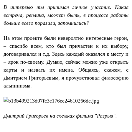
Тапочки
Чуни
В интервью ты принимал личное участие. Какая
Уход за обувью
встреча, реплика, может быть, в процессе работы
Аксессуары
больше всего поразили, запомнились?
Головные уборы
Шапки
Балаклавы и маски
На этом проекте были невероятно интересные герои,
Кепки и бейсболки
Повязки
– спасибо всем, кто был причастен к их выбору,
Шарфы
договаривался и т.д. Здесь каждый оказался к месту и
Панамы
– ярок по-своему. Думаю, сейчас можно уже открыть
Перчатки и рукавицы
Перчатки
карты и назвать их имена. Общаясь, скажем, с
Рукавицы
Дмитрием Григорьевым, я прочувствовал философию
Носки
Полезные аксессуары
альпинизма.
Брелки
Ремни
Шевроны
Опушки
Термоковрики
Дмитрий Григорьев на съемках фильма "Разрыв".
Уход за одеждой
В Арктику
Коллекции