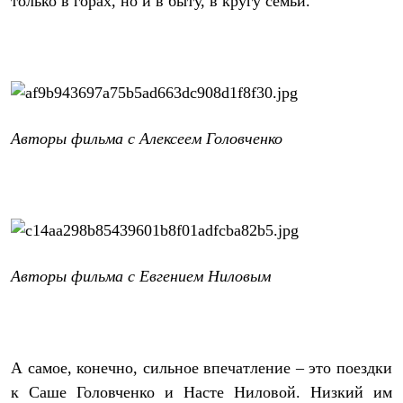
только в горах, но и в быту, в кругу семьи.
Где купить
Авторы фильма с Алексеем Головченко
Авторы фильма с Евгением Ниловым
А самое, конечно, сильное впечатление – это поездки
к Саше Головченко и Насте Ниловой. Низкий им