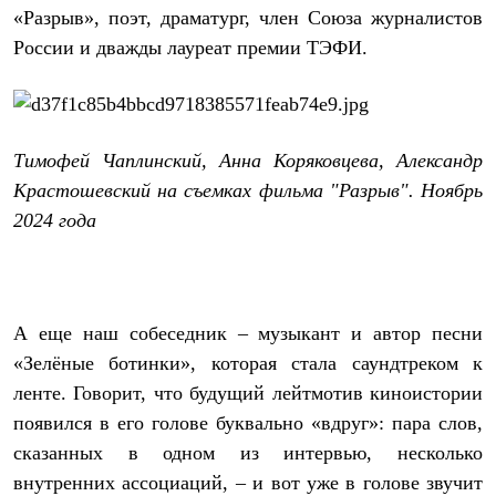
Термобелье
«Разрыв», поэт, драматург, член Союза журналистов
Теплое термобелье
России и дважды лауреат премии ТЭФИ.
Среднее термобелье
Легкое термобелье
Лёгкая одежда
Футболки
Рубашки
Толстовки
Тимофей Чаплинский, Анна Коряковцева, Александр
Брюки
Крастошевский на съемках фильма "Разрыв". Ноябрь
Шорты
Женская одежда
2024 года
Утепленная пухом
Куртки
Брюки
Жилеты
Утепленная синтетикой
А еще наш собеседник – музыкант и автор песни
Куртки
«Зелёные ботинки», которая стала саундтреком к
Брюки
Штормовая одежда
ленте. Говорит, что будущий лейтмотив киноистории
Куртки
появился в его голове буквально «вдруг»: пара слов,
Софтшелл одежда
Куртки
сказанных в одном из интервью, несколько
Брюки
внутренних ассоциаций, – и вот уже в голове звучит
Лёгкая одежда