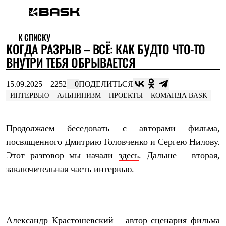
Каталог
К СПИСКУ
Интернет-магазин
КОГДА РАЗРЫВ – ВСЁ: КАК БУДТО ЧТО-ТО
Мужская одежда
Утепленная пухом
ВНУТРИ ТЕБЯ ОБРЫВАЕТСЯ
Куртки
Брюки
15.09.2025
2252
0
ПОДЕЛИТЬСЯ
Жилеты
Комбинезоны
ИНТЕРВЬЮ
АЛЬПИНИЗМ
ПРОЕКТЫ
КОМАНДА BASK
Утепленная синтетикой
Куртки
Брюки
Продолжаем беседовать с авторами фильма,
Штормовая одежда
посвященного
Дмитрию Головченко и Сергею Нилову.
Куртки
Брюки
Этот разговор мы начали
здесь
. Дальше – вторая,
Софтшелл одежда
заключительная часть интервью.
Куртки
Брюки
Флисовая одежда
Куртки
Брюки
Александр Крастошевский – автор сценария фильма
Жилеты