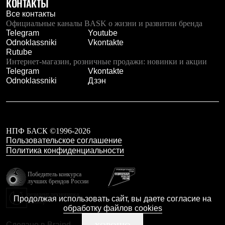
КОНТАКТЫ
Все контакты
Официальные каналы BASK о жизни и развитии бренда
Telegram
Youtube
Odnoklassniki
Vkontakte
Rutube
Интернет-магазин, розничные продажи: новинки и акции
Telegram
Vkontakte
Odnoklassniki
Дзэн
НПФ БАСК ©1996-2026
Пользовательское соглашение
Политика конфиденциальности
Победитель конкурса
лучших брендов России
резидент технопарка
Продолжая использовать сайт, вы даете согласие на
Калибр
обработку файлов cookies
Сделано в Braind