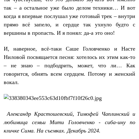
С синтетическим утеплителем
так – а остальное уже было делом техники… И вот
Аксессуары для спальников
Сумки и баулы
когда я впервые послушал уже готовый трек – внутри
Баулы
прямо всё запело, и сердце так ухнуло будто с
Кошельки
вершины в пропасть. И я понял: да-а это оно!
Сумки
Гермомешки
Полезные аксессуары
И, наверное, всё-таки Саше Головченко и Насте
Книги
Ниловой посвящается песня: хотелось их этим как-то
Еда
Коврики
– не знаю – подбодрить, может, что ли… Как
Обувь
говорится, обнять всем сердцем. Потому и женский
Женская обувь
Сапоги
вокал.
Ботинки
Мужская обувь
Ботинки
Кроссовки
Сапоги
Александр Крастошевский, Тимофей Чаплинский и
Гамаши и бахилы
Гамаши
любимица семьи Мити Головченко - сиба-ину по
Бахилы
кличке Сима. На съемках. Декабрь 2024.
Тапочки и чуни