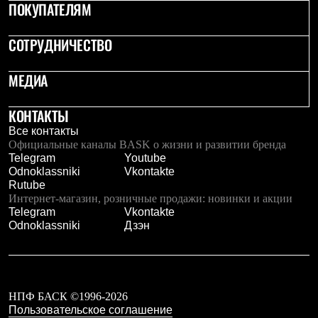
Тапочки
ПОКУПАТЕЛЯМ
Чуни
Уход за обувью
СОТРУДНИЧЕСТВО
Аксессуары
Головные уборы
Шапки
МЕДИА
Балаклавы и маски
Кепки и бейсболки
Повязки
КОНТАКТЫ
Шарфы
Все контакты
Панамы
Официальные каналы BASK о жизни и развитии бренда
Перчатки и рукавицы
Telegram
Youtube
Перчатки
Odnoklassniki
Vkontakte
Рукавицы
Rutube
Носки
Интернет-магазин, розничные продажи: новинки и акции
Полезные аксессуары
Telegram
Vkontakte
Брелки
Odnoklassniki
Дзэн
Ремни
Шевроны
Опушки
Термоковрики
Уход за одеждой
НПФ БАСК ©1996-2026
В Арктику
Пользовательское соглашение
Коллекции