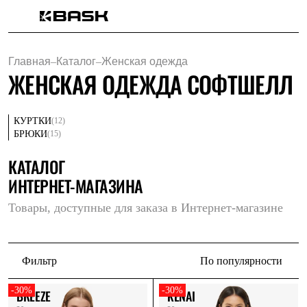
Каталог
Интернет-магазин
Главная
–
Каталог
–
Женская одежда
Мужская одежда
ЖЕНСКАЯ ОДЕЖДА СОФТШЕЛЛ
Утепленная пухом
Куртки
Брюки
Жилеты
(12)
КУРТКИ
Комбинезоны
(15)
БРЮКИ
Утепленная синтетикой
Куртки
КАТАЛОГ
Брюки
ИНТЕРНЕТ-МАГАЗИНА
Штормовая одежда
Куртки
Товары, доступные для заказа в Интернет-магазине
Брюки
Софтшелл одежда
Куртки
Брюки
Флисовая одежда
Фильтр
По популярности
Куртки
Брюки
-30%
-30%
BREEZE
KENAI
Жилеты