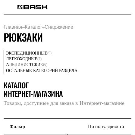
Каталог
Интернет-магазин
Главная
–
Каталог
–
Снаряжение
Мужская одежда
РЮКЗАКИ
Утепленная пухом
Куртки
Брюки
Жилеты
(9)
ЭКСПЕДИЦИОННЫЕ
Комбинезоны
(7)
ЛЕГКОХОДНЫЕ
Утепленная синтетикой
(6)
АЛЬПИНИСТСКИЕ
Куртки
ОСТАЛЬНЫЕ КАТЕГОРИИ РАЗДЕЛА
Брюки
Штормовая одежда
КАТАЛОГ
Куртки
ИНТЕРНЕТ-МАГАЗИНА
Брюки
Софтшелл одежда
Товары, доступные для заказа в Интернет-магазине
Куртки
Брюки
Флисовая одежда
Куртки
Брюки
Фильтр
По популярности
Жилеты