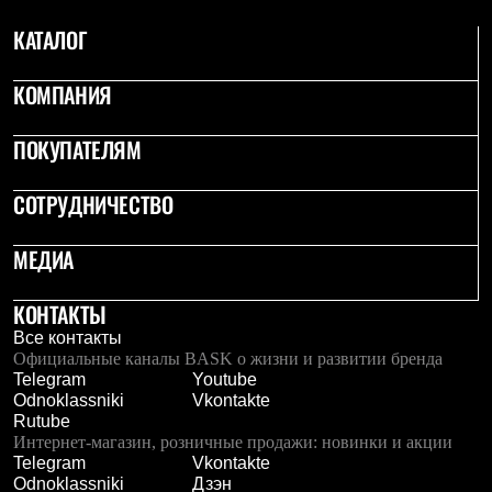
Тапочки
Чуни
КАТАЛОГ
Уход за обувью
Аксессуары
Головные уборы
КОМПАНИЯ
Шапки
Балаклавы и маски
ПОКУПАТЕЛЯМ
Кепки и бейсболки
Повязки
Шарфы
СОТРУДНИЧЕСТВО
Панамы
Перчатки и рукавицы
Перчатки
МЕДИА
Рукавицы
Носки
КОНТАКТЫ
Полезные аксессуары
Брелки
Все контакты
Ремни
Официальные каналы BASK о жизни и развитии бренда
Шевроны
Telegram
Youtube
Опушки
Odnoklassniki
Vkontakte
Термоковрики
Rutube
Уход за одеждой
Интернет-магазин, розничные продажи: новинки и акции
В Арктику
Telegram
Vkontakte
Коллекции
Odnoklassniki
Дзэн