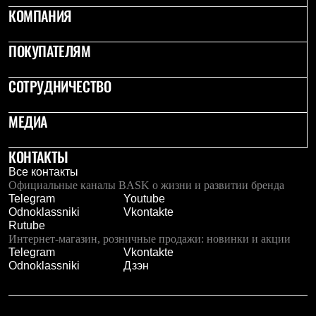
Тапочки
КОМПАНИЯ
Чуни
Уход за обувью
Аксессуары
ПОКУПАТЕЛЯМ
Головные уборы
Шапки
Балаклавы и маски
СОТРУДНИЧЕСТВО
Кепки и бейсболки
Повязки
МЕДИА
Шарфы
Панамы
Перчатки и рукавицы
КОНТАКТЫ
Перчатки
Все контакты
Рукавицы
Официальные каналы BASK о жизни и развитии бренда
Носки
Telegram
Youtube
Полезные аксессуары
Odnoklassniki
Vkontakte
Брелки
Rutube
Ремни
Интернет-магазин, розничные продажи: новинки и акции
Шевроны
Telegram
Vkontakte
Опушки
Odnoklassniki
Дзэн
Термоковрики
Уход за одеждой
В Арктику
Коллекции