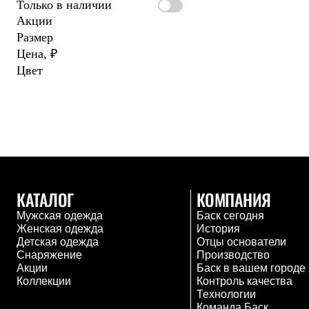
Только в наличии
Жилеты
Акции
Термобелье
Теплое термобелье
Размер
Среднее термобелье
Цена, ₽
Легкое термобелье
Цвет
Лёгкая одежда
Футболки
Рубашки
Толстовки
Брюки
Шорты
Женская одежда
Утепленная пухом
Куртки
Брюки
КАТАЛОГ
КОМПАНИЯ
Жилеты
Мужская одежда
Баск сегодня
Утепленная синтетикой
Женская одежда
История
Куртки
Детская одежда
Отцы основатели
Брюки
Снаряжение
Производство
Штормовая одежда
Акции
Баск в вашем городе
Куртки
Коллекции
Контроль качества
Софтшелл одежда
Технологии
Куртки
Команда Баск