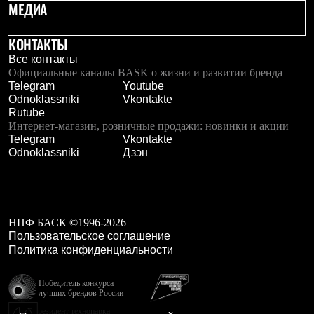
Тапочки
МЕДИА
Чуни
Уход за обувью
КОНТАКТЫ
Аксессуары
Головные уборы
Все контакты
Шапки
Официальные каналы BASK о жизни и развитии бренда
Балаклавы и маски
Telegram
Youtube
Кепки и бейсболки
Odnoklassniki
Vkontakte
Повязки
Rutube
Шарфы
Интернет-магазин, розничные продажи: новинки и акции
Панамы
Telegram
Vkontakte
Перчатки и рукавицы
Odnoklassniki
Дзэн
Перчатки
Рукавицы
Носки
Полезные аксессуары
Брелки
НПФ БАСК ©1996-2026
Ремни
Пользовательское соглашение
Шевроны
Политика конфиденциальности
Опушки
Термоковрики
Уход за одеждой
Победитель конкурса
В Арктику
лучших брендов России
Коллекции
резидент технопарка