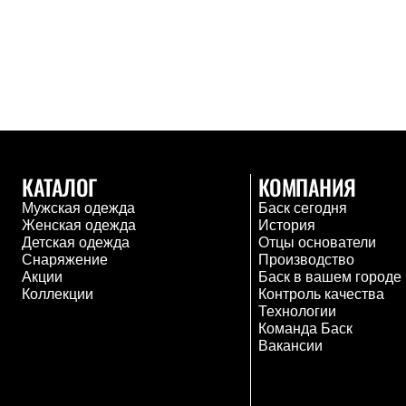
Толстовки
Брюки
Софтшелл одежда
Куртки
Флисовая одежда
Куртки
Брюки
Жилеты
Комбинезоны
Термобелье
КАТАЛОГ
КОМПАНИЯ
Комплект термобелья
Снаряжение
Мужская одежда
Баск сегодня
Палатки и тенты
Женская одежда
История
Палатки
Детская одежда
Отцы основатели
Тенты
Снаряжение
Производство
Аксессуары для палаток
Акции
Баск в вашем городе
Рюкзаки
Коллекции
Контроль качества
Экспедиционные
Технологии
Легкоходные
Команда Баск
Альпинистские
Вакансии
Городские
Аксессуары для рюкзаков
Спальные мешки
Пуховые