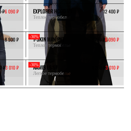
EXPLORER HOOD V3
0 ₽
6 090 ₽
12 400 ₽
Теплое термобелье
-30%
T-SKIN MAN PNT
8 900 ₽
8 700 ₽
6 090 ₽
Теплое термобелье
-30%
NAMIB LS ST
0 ₽
3 010 ₽
4 300 ₽
3 010 ₽
Легкое термобелье