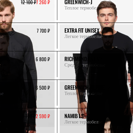
GREENWICH-J
12 100 ₽
7 260 ₽
е
Теплое термобелье
EXTRA FIT UNISEX
7 700 ₽
ье
Легкое термобелье
RICHMOND PNT V3
6 800 ₽
е
Среднее термобелье
GREENWICH-ALPINE
6 500 ₽
ье
Теплое термобелье
NAMIB LS
3 700 ₽
2 590 ₽
е
Легкое термобелье