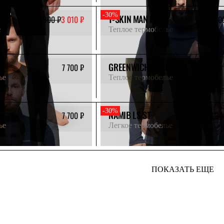
-30%
T-SKIN MAN PNT
4 300 ₽
3 010 ₽
8 70
е
Теплое термобелье
GREENWICH-ALPINE
7 700 ₽
ье
Теплое термобелье
-30%
NAMIB LS ST
7 700 ₽
4 30
ье
Легкое термобелье
ПОКАЗАТЬ ЕЩЕ