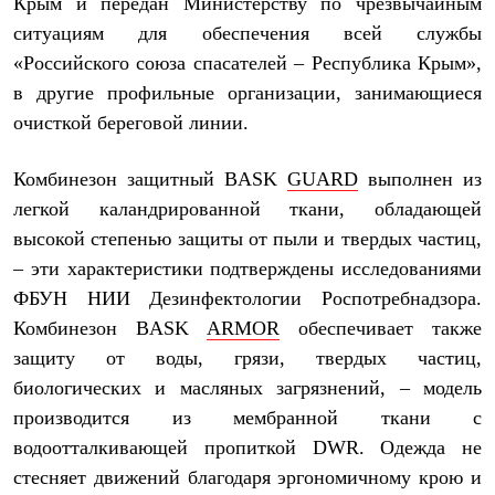
Крым и передан Министерству по чрезвычайным
Рубашки
ситуациям для обеспечения всей службы
Футболки
Толстовки
«Российского союза спасателей – Республика Крым»,
Брюки
в другие профильные организации, занимающиеся
Термобелье
очисткой береговой линии.
Теплое термобелье
Среднее термобелье
Легкое термобелье
Комбинезон защитный BASK
GUARD
выполнен из
Флисовая одежда
Куртки
легкой каландрированной ткани, обладающей
Брюки
высокой степенью защиты от пыли и твердых частиц,
Детская одежда
– эти характеристики подтверждены исследованиями
Утепленная пухом
Комбинезоны
ФБУН НИИ Дезинфектологии Роспотребнадзора.
Куртки
Комбинезон BASK
ARMOR
обеспечивает также
Брюки
Утепленная синтетикой
защиту от воды, грязи, твердых частиц,
Комбинезоны
биологических и масляных загрязнений, – модель
Куртки
Брюки
производится из мембранной ткани с
Лёгкая одежда
водоотталкивающей пропиткой DWR. Одежда не
Футболки
стесняет движений благодаря эргономичному крою и
Толстовки