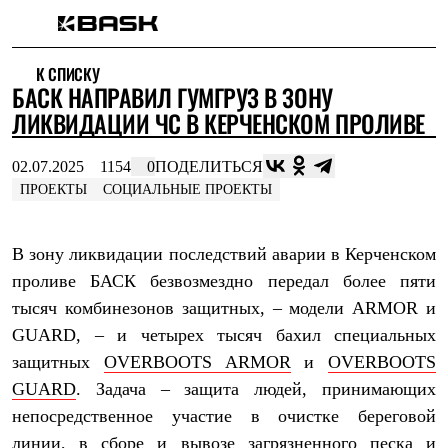
Каталог
К СПИСКУ
Интернет-магазин
БАСК НАПРАВИЛ ГУМГРУЗ В ЗОНУ
Мужская одежда
Утепленная пухом
ЛИКВИДАЦИИ ЧС В КЕРЧЕНСКОМ ПРОЛИВЕ
Куртки
Брюки
02.07.2025
1154
0
ПОДЕЛИТЬСЯ
Жилеты
Комбинезоны
ПРОЕКТЫ
СОЦИАЛЬНЫЕ ПРОЕКТЫ
Утепленная синтетикой
Куртки
Брюки
В зону ликвидации последствий аварии в Керченском
Штормовая одежда
проливе БАСК безвозмездно передал более пяти
Куртки
Брюки
тысяч комбинезонов защитных, – модели ARMOR и
Софтшелл одежда
GUARD, – и четырех тысяч бахил специальных
Куртки
Брюки
защитных
OVERBOOTS ARMOR
и
OVERBOOTS
Флисовая одежда
GUARD
. Задача – защита людей, принимающих
Куртки
непосредственное участие в очистке береговой
Брюки
Жилеты
линии, в сборе и вывозе загрязненного песка и