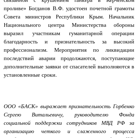
связанной с крушением танкера в Керченском
Тапочки
Чуни
проливе» Богданов В.Ф. удостоен почетной грамоты
Уход за обувью
Совета министров Республики Крым. Начальник
Аксессуары
Головные уборы
Национального центра Министерства обороны
Шапки
выразил участникам гуманитарной операции
Балаклавы и маски
благодарность и признательность за высокий
Кепки и бейсболки
Повязки
профессионализм. Мероприятия по ликвидации
Шарфы
последствий аварии продолжаются, поступающие
Панамы
Перчатки и рукавицы
дополнительные заявки от спасателей выполняются в
Перчатки
установленные сроки
.
Рукавицы
Носки
Полезные аксессуары
Брелки
Ремни
Шевроны
ООО «БАСК» выражает признательность Горбенко
Опушки
Сергею Витальевичу, руководителю Фонда
Термоковрики
социальной поддержки сотрудников МВД РФ за
Уход за одеждой
В Арктику
организацию четкого и слаженного процесса
Коллекции