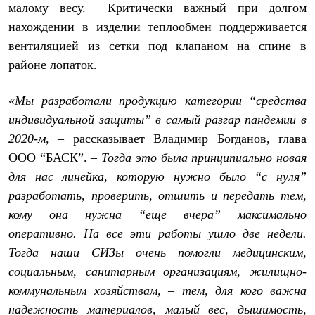
Брюки
малому весу. Критически важный при долгом
Софтшелл одежда
нахождении в изделии теплообмен поддерживается
Куртки
Флисовая одежда
вентиляцией из сетки под клапаном на спине в
Куртки
районе лопаток.
Брюки
Жилеты
Комбинезоны
«Мы разработали продукцию категории “средства
Термобелье
индивидуальной защиты” в самый разгар пандемии в
Комплект термобелья
Снаряжение
2020-м
, – рассказывает Владимир Богданов, глава
Палатки и тенты
ООО “БАСК”. –
Тогда это была принципиально новая
Палатки
для нас линейка, которую нужно было “с нуля”
Тенты
Аксессуары для палаток
разработать, проверить, отшить и передать тем,
Рюкзаки
кому она нужна “еще вчера” максимально
Экспедиционные
Легкоходные
оперативно. На все эти работы ушло две недели.
Альпинистские
Тогда наши СИЗы очень помогли медицинским,
Городские
Аксессуары для рюкзаков
социальным, санитарным организациям, жилищно-
Спальные мешки
коммунальным хозяйствам, – тем, для кого важна
Пуховые
надежность материалов, малый вес, дышимость,
Комбинированные