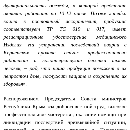
С синтетическим утеплителем
функциональность одежды, в которой предстоит
Аксессуары для спальников
активно работать по 10-12 часов. Позже линейка
Сумки и баулы
Баулы
вошла в постоянный ассортимент, продукция
Кошельки
соответствует ТР ТС 019 и 017, имеет
Сумки
регистрационные удостоверение медицинского
Гермомешки
Полезные аксессуары
Изделия. На устранении последствий аварии в
Книги
Керченском проливе сейчас профессионально
Еда
Коврики
работают и волонтерствуют десятки тысяч
Обувь
человек, – рад, что наша продукция поможет в их
Женская обувь
Сапоги
непростом деле, послужит защите и сохранению их
Ботинки
здоровья».
Мужская обувь
Ботинки
Кроссовки
Распоряжением Председателя Совета министров
Сапоги
Республики Крым «за добросовестной труд, высокое
Гамаши и бахилы
Гамаши
профессиональное мастерство, оказание помощи при
Бахилы
ликвидации последствий чрезвычайной ситуации,
Тапочки и чуни