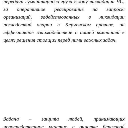
передачи гуманитарного груза в зону ликвидации ЧС,
PEAK
ЗА ПОЛЯРНЫМ КРУГОМ
за оперативное реагирование на запросы
TREK
организаций, задействованных в ликвидации
BASK kids
последствий аварии в Керченском проливе, за
CITY
BASK juno
эффективное взаимодействие с нашей компанией в
ИДЁМ В ПОХОД
целях решения стоящих перед ними важных задач.
Дневник капитана
Каталог дилеров
Компания
Баск сегодня
История
Отцы основатели
Производство
Баск в вашем городе
Контроль качества
Технологии
Команда Баск
Сотрудничество
Дилерам
Стать дилером
Корпоративным клиентам
Задача – защита людей, принимающих
Услуги
непосредственное участие в очистке береговой
Медиа