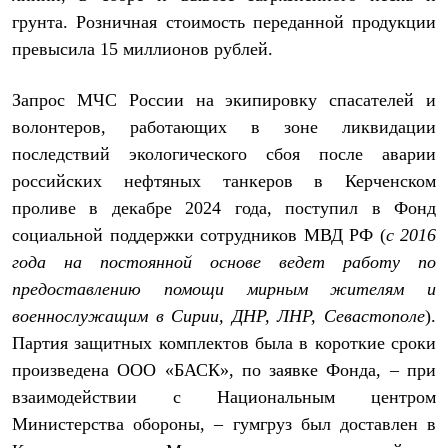
Термобелье
грунта. Розничная стоимость переданной продукции
Теплое термобелье
Среднее термобелье
превысила 15 миллионов рублей.
Легкое термобелье
Лёгкая одежда
Запрос МЧС России на экипировку спасателей и
Футболки
Рубашки
волонтеров, работающих в зоне ликвидации
Толстовки
последствий экологического сбоя после аварии
Брюки
Шорты
российских нефтяных танкеров в Керченском
Женская одежда
проливе в декабре 2024 года, поступил в Фонд
Утепленная пухом
социальной поддержки сотрудников МВД РФ (
с 2016
Куртки
Брюки
года на постоянной основе ведет работу по
Жилеты
предоставлению помощи мирным жителям и
Утепленная синтетикой
Куртки
военнослужащим в Сирии, ДНР, ЛНР, Севастополе
).
Брюки
Партия защитных комплектов была в короткие сроки
Штормовая одежда
Куртки
произведена ООО «БАСК», по заявке Фонда, – при
Софтшелл одежда
взаимодействии с Национальным центром
Куртки
Министерства обороны, – гумгруз был доставлен в
Брюки
Лёгкая одежда