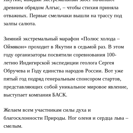
Рубашки
древним обрядом Алгыс, – чтобы стихия приняла
Футболки
отважных. Первые смельчаки вышли на трассу под
Толстовки
Брюки
залпы салюта.
Термобелье
Теплое термобелье
Зимний экстремальный марафон «Полюс холода –
Среднее термобелье
Легкое термобелье
Оймякон» проходит в Якутии в седьмой раз. В этом
Флисовая одежда
году организаторы посвятили соревнования 100-
Куртки
Брюки
летию Индигирской экспедиции геолога Сергея
Детская одежда
Обручева и Году единства народов России. Вот уже
Утепленная пухом
Комбинезоны
пятый год подряд генеральным спонсором стартов,
Куртки
представляющих собой уникальное мировое явление,
Брюки
выступает компания БАСК.
Утепленная синтетикой
Комбинезоны
Куртки
Желаем всем участникам силы духа и
Брюки
Лёгкая одежда
благосклонности Природы. Ног оленя и сердца льва –
Футболки
смелым.
Толстовки