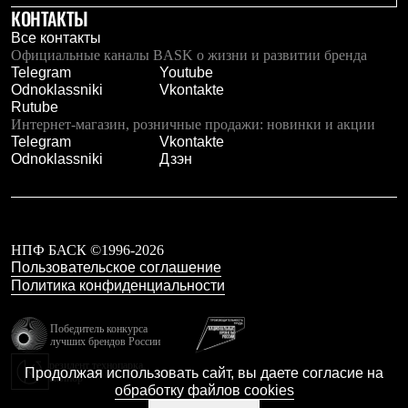
КОНТАКТЫ
Где купить
Все контакты
Официальные каналы BASK о жизни и развитии бренда
Telegram
Youtube
Odnoklassniki
Vkontakte
Rutube
Интернет-магазин, розничные продажи: новинки и акции
Telegram
Vkontakte
Odnoklassniki
Дзэн
НПФ БАСК ©1996-2026
Пользовательское соглашение
Политика конфиденциальности
Победитель конкурса
лучших брендов России
резидент технопарка
Продолжая использовать сайт, вы даете согласие на
Калибр
обработку файлов cookies