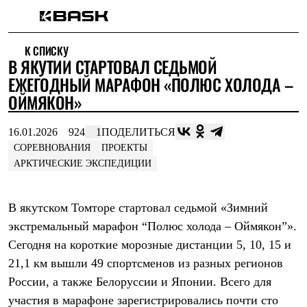
Каталог
К СПИСКУ
Интернет-магазин
В ЯКУТИИ СТАРТОВАЛ СЕДЬМОЙ
Мужская одежда
Утепленная пухом
ЕЖЕГОДНЫЙ МАРАФОН «ПОЛЮС ХОЛОДА –
Куртки
ОЙМЯКОН»
Брюки
Жилеты
Комбинезоны
16.01.2026
924
1
ПОДЕЛИТЬСЯ
Утепленная синтетикой
СОРЕВНОВАНИЯ
ПРОЕКТЫ
Куртки
АРКТИЧЕСКИЕ ЭКСПЕДИЦИИ
Брюки
Штормовая одежда
Куртки
В якутском Томторе стартовал седьмой «Зимний
Брюки
Софтшелл одежда
экстремальный марафон “Полюс холода – Оймякон”».
Куртки
Сегодня на короткие морозные дистанции 5, 10, 15 и
Брюки
Флисовая одежда
21,1 км вышли 49 спортсменов из разных регионов
Куртки
России, а также Белоруссии и Японии. Всего для
Брюки
Жилеты
участия в марафоне зарегистрировались почти сто