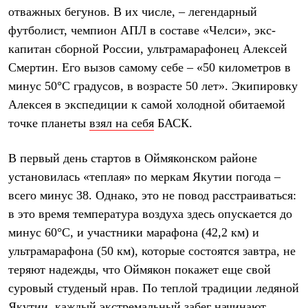
Термобелье
отважных бегунов. В их числе, – легендарный
Теплое термобелье
футболист, чемпион АПЛ в составе «Челси», экс-
Среднее термобелье
Легкое термобелье
капитан сборной России, ультрамарафонец Алексей
Лёгкая одежда
Смертин. Его вызов самому себе – «50 километров в
Футболки
Рубашки
минус 50°C градусов, в возрасте 50 лет». Экипировку
Толстовки
Алексея в экспедиции к самой холодной обитаемой
Брюки
точке планеты
взял на себя
БАСК.
Шорты
Женская одежда
Утепленная пухом
В первый день стартов в Оймяконском районе
Куртки
Брюки
установилась «теплая» по меркам Якутии погода –
Жилеты
всего минус 38. Однако, это не повод расстраиваться:
Утепленная синтетикой
в это время температура воздуха здесь опускается до
Куртки
Брюки
минус 60°С, и участники марафона (42,2 км) и
Штормовая одежда
ультрамарафона (50 км), которые состоятся завтра, не
Куртки
Софтшелл одежда
теряют надежды, что Оймякон покажет еще свой
Куртки
суровый студеный нрав. По теплой традиции ледяной
Брюки
Лёгкая одежда
Якутии, каждый экстремальный забег начинают