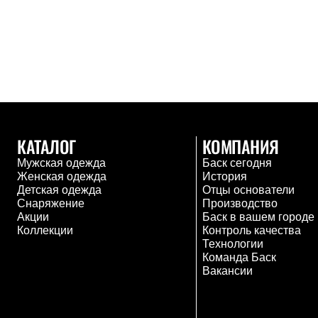
Толстовки
Брюки
Софтшелл одежда
Куртки
Флисовая одежда
Куртки
Брюки
Жилеты
Комбинезоны
Термобелье
КАТАЛОГ
КОМПАНИЯ
Комплект термобелья
Снаряжение
Мужская одежда
Баск сегодня
Палатки и тенты
Женская одежда
История
Палатки
Детская одежда
Отцы основатели
Тенты
Снаряжение
Производство
Аксессуары для палаток
Акции
Баск в вашем городе
Рюкзаки
Коллекции
Контроль качества
Экспедиционные
Технологии
Легкоходные
Команда Баск
Альпинистские
Вакансии
Городские
Аксессуары для рюкзаков
Спальные мешки
Пуховые