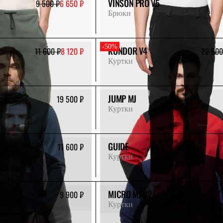
VINSON PRO V5
9 500 ₽
6 650 ₽
Брюки
-50%
KONDOR V4
11 600 ₽
8 120 ₽
22 500
Куртки
JUMP MJ
19 500 ₽
Куртки
GUIDE
11 600 ₽
Куртки
MICRO MJ V2
9 900 ₽
Куртки