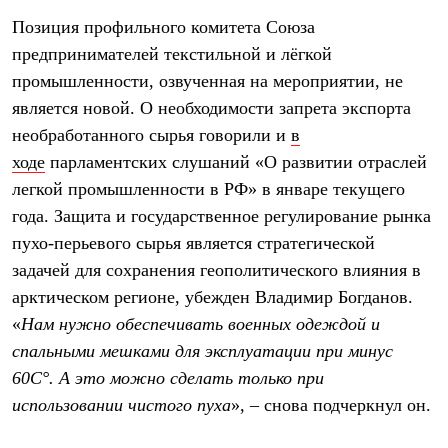
С синтетическим утеплителем
Позиция профильного комитета Союза
Аксессуары для спальников
Сумки и баулы
предпринимателей текстильной и лёгкой
Баулы
промышленности, озвученная на мероприятии, не
Кошельки
является новой. О необходимости запрета экспорта
Сумки
Гермомешки
необработанного сырья говорили и
в
Полезные аксессуары
ходе
парламентских слушаний «О развитии отраслей
Книги
Еда
легкой промышленности в РФ» в январе текущего
Коврики
года. Защита и государственное регулирование рынка
Обувь
Женская обувь
пухо-перьевого сырья является стратегической
Сапоги
задачей для сохранения геополитического влияния в
Ботинки
арктическом регионе, убежден Владимир Богданов.
Мужская обувь
Ботинки
«
Нам нужно обеспечивать военных одеждой и
Кроссовки
спальными мешками для эксплуатации при минус
Сапоги
Гамаши и бахилы
60С°. А это можно сделать только при
Гамаши
использовании чистого пуха
», – снова подчеркнул он.
Бахилы
Тапочки и чуни