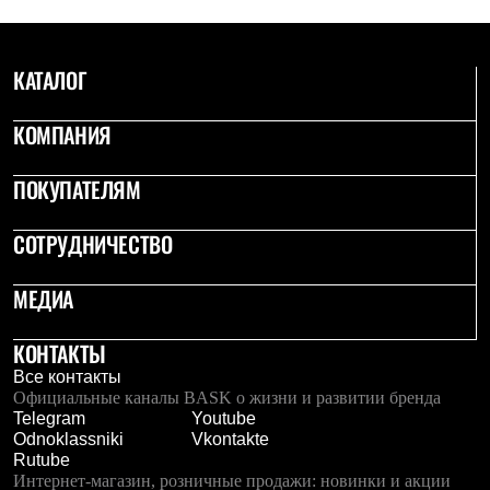
PEAK
ЗА ПОЛЯРНЫМ КРУГОМ
TREK
BASK kids
КАТАЛОГ
CITY
BASK juno
КОМПАНИЯ
ИДЁМ В ПОХОД
Дневник капитана
Каталог дилеров
ПОКУПАТЕЛЯМ
Компания
Баск сегодня
СОТРУДНИЧЕСТВО
История
Отцы основатели
Производство
МЕДИА
Баск в вашем городе
Контроль качества
Технологии
КОНТАКТЫ
Команда Баск
Все контакты
Сотрудничество
Официальные каналы BASK о жизни и развитии бренда
Дилерам
Telegram
Youtube
Стать дилером
Odnoklassniki
Vkontakte
Корпоративным клиентам
Rutube
Услуги
Интернет-магазин, розничные продажи: новинки и акции
Медиа