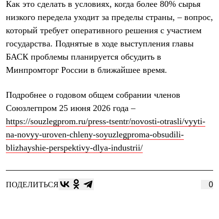
Тапочки
Как это сделать в условиях, когда более 80% сырья
Чуни
низкого передела уходит за пределы страны, – вопрос,
Уход за обувью
Аксессуары
который требует оперативного решения с участием
Головные уборы
государства. Поднятые в ходе выступления главы
Шапки
БАСК проблемы планируется обсудить в
Балаклавы и маски
Кепки и бейсболки
Минпромторг России в ближайшее время.
Повязки
Шарфы
Панамы
Подробнее о годовом общем собрании членов
Перчатки и рукавицы
Союзлегпром 25 июня 2026 года –
Перчатки
https://souzlegprom.ru/press-tsentr/novosti-otrasli/vyyti-
Рукавицы
Носки
na-novyy-uroven-chleny-soyuzlegproma-obsudili-
Полезные аксессуары
blizhayshie-perspektivy-dlya-industrii/
Брелки
Ремни
Шевроны
Опушки
ПОДЕЛИТЬСЯ
0
Термоковрики
Уход за одеждой
В Арктику
Коллекции