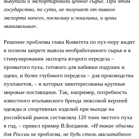
выкупали и экспортировали ценное сырье. При этом
Рубашки
государство, по сути, не получает от такого
Футболки
Толстовки
экспорта ничего, поскольку и пошлины, и цены
Брюки
минимальны
».
Термобелье
Теплое термобелье
Среднее термобелье
Решение проблемы глава Комитета по пух-перу видит
Легкое термобелье
в полном запрете вывоза необработанного сырья и в
Флисовая одежда
Куртки
стимулировании экспорта второго передела –
Брюки
промытого пуха, готового для набивки подушек и
Детская одежда
одеял, и более глубокого передела – для производства
Утепленная пухом
Комбинезоны
пухпакетов, – в которых заинтересованы крупные
Куртки
мировые поставщики. Так, например, потребность
Брюки
Утепленная синтетикой
известного итальянского бренда люксовой верхней
Комбинезоны
одежды и спортивных изделий при выходе на
Куртки
Брюки
российский рынок составляла 120 тонн чистого пуха
Лёгкая одежда
в год, – привел пример В.Богданов. «
И такие объемы
Футболки
для России не проблема, не будь столь масштабного
Толстовки