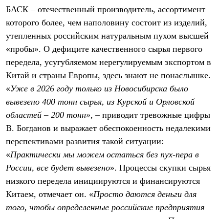
Термобелье
БАСК – отечественный производитель, ассортимент
Теплое термобелье
которого более, чем наполовину состоит из изделий,
Среднее термобелье
Легкое термобелье
утепленных российским натуральным пухом высшей
Лёгкая одежда
«пробы». О дефиците качественного сырья первого
Футболки
Рубашки
передела, усугубляемом нерегулируемым экспортом в
Толстовки
Китай и страны Европы, здесь знают не понаслышке.
Брюки
Шорты
«
Уже в 2026 году только из Новосибирска было
Женская одежда
вывезено 400 тонн сырья, из Курской и Орловской
Утепленная пухом
областей – 200 тонн»
, – приводит тревожные цифры
Куртки
Брюки
В. Богданов и выражает обеспокоенность недалекими
Жилеты
перспективами развития такой ситуации:
Утепленная синтетикой
Куртки
«
Практически мы можем остаться без пух-пера в
Брюки
России, все будет вывезено
». Процессы скупки сырья
Штормовая одежда
Куртки
низкого передела инициируются и финансируются
Софтшелл одежда
Китаем, отмечает он. «
Просто даются деньги для
Куртки
того, чтобы определенные российские предприятия
Брюки
Лёгкая одежда