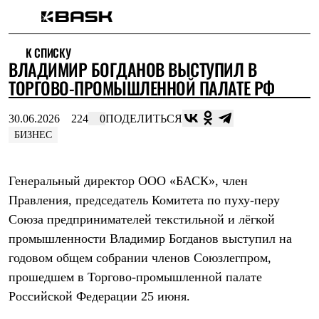
Каталог
К СПИСКУ
Интернет-магазин
ВЛАДИМИР БОГДАНОВ ВЫСТУПИЛ В
Мужская одежда
Утепленная пухом
ТОРГОВО-ПРОМЫШЛЕННОЙ ПАЛАТЕ РФ
Куртки
Брюки
30.06.2026
224
0
ПОДЕЛИТЬСЯ
Жилеты
Комбинезоны
БИЗНЕС
Утепленная синтетикой
Куртки
Брюки
Генеральный директор ООО «БАСК», член
Штормовая одежда
Правления, председатель Комитета по пуху-перу
Куртки
Брюки
Союза предпринимателей текстильной и лёгкой
Софтшелл одежда
промышленности Владимир Богданов выступил на
Куртки
Брюки
годовом общем собрании членов Союзлегпром,
Флисовая одежда
прошедшем в Торгово-промышленной палате
Куртки
Российской Федерации 25 июня.
Брюки
Жилеты