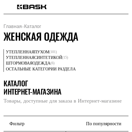
Каталог
Интернет-магазин
Главная
–
Каталог
Мужская одежда
ЖЕНСКАЯ ОДЕЖДА
Утепленная пухом
Куртки
Брюки
Жилеты
(101)
УТЕПЛЕННАЯ
ПУХОМ
Комбинезоны
(15)
УТЕПЛЕННАЯ
СИНТЕТИКОЙ
Утепленная синтетикой
(6)
ШТОРМОВАЯ
ОДЕЖДА
Куртки
ОСТАЛЬНЫЕ КАТЕГОРИИ РАЗДЕЛА
Брюки
Штормовая одежда
КАТАЛОГ
Куртки
ИНТЕРНЕТ-МАГАЗИНА
Брюки
Софтшелл одежда
Товары, доступные для заказа в Интернет-магазине
Куртки
Брюки
Флисовая одежда
Куртки
Брюки
Фильтр
По популярности
Жилеты