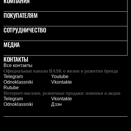
КОМПАНИЯ
Тапочки
Чуни
Уход за обувью
ПОКУПАТЕЛЯМ
Аксессуары
Головные уборы
СОТРУДНИЧЕСТВО
Шапки
Балаклавы и маски
Кепки и бейсболки
МЕДИА
Повязки
Шарфы
Панамы
КОНТАКТЫ
Перчатки и рукавицы
Все контакты
Перчатки
Официальные каналы BASK о жизни и развитии бренда
Рукавицы
Telegram
Youtube
Носки
Odnoklassniki
Vkontakte
Полезные аксессуары
Rutube
Брелки
Интернет-магазин, розничные продажи: новинки и акции
Ремни
Telegram
Vkontakte
Шевроны
Odnoklassniki
Дзэн
Опушки
Термоковрики
Уход за одеждой
В Арктику
Коллекции