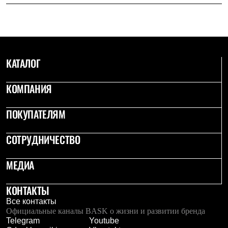
Термобелье
Теплое термобелье
Среднее термобелье
Легкое термобелье
Лёгкая одежда
Футболки
КАТАЛОГ
Рубашки
Толстовки
Брюки
КОМПАНИЯ
Шорты
Женская одежда
Утепленная пухом
ПОКУПАТЕЛЯМ
Куртки
Брюки
СОТРУДНИЧЕСТВО
Жилеты
Утепленная синтетикой
Куртки
МЕДИА
Брюки
Штормовая одежда
КОНТАКТЫ
Куртки
Софтшелл одежда
Все контакты
Куртки
Официальные каналы BASK о жизни и развитии бренда
Брюки
Telegram
Youtube
Лёгкая одежда