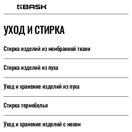
Каталог
Интернет-магазин
УХОД И СТИРКА
Мужская одежда
Утепленная пухом
Куртки
Брюки
Стирка изделий из мембранной ткани
Жилеты
Комбинезоны
Утепленная синтетикой
Стирка изделий из пуха
Куртки
Брюки
Штормовая одежда
Куртки
Уход и хранение изделий из пуха
Брюки
Софтшелл одежда
Куртки
Стирка термобелья
Брюки
Флисовая одежда
Куртки
Уход и хранение изделий с мехом
Брюки
Жилеты