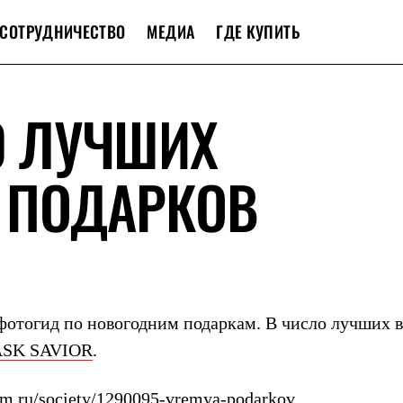
СОТРУДНИЧЕСТВО
МЕДИА
ГДЕ КУПИТЬ
10 ЛУЧШИХ
 ПОДАРКОВ
фотогид по новогодним подаркам. В число лучших 
ASK
SAVIOR
.
/vm.ru/society/1290095-vremya-podarkov
.