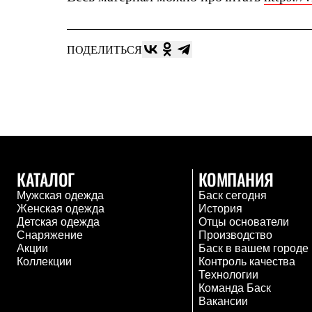
Жилеты
Термобелье
Теплое термобелье
Среднее термобелье
ПОДЕЛИТЬСЯ
Легкое термобелье
Лёгкая одежда
Футболки
Рубашки
Толстовки
Брюки
Шорты
Женская одежда
Утепленная пухом
КАТАЛОГ
КОМПАНИЯ
Куртки
Брюки
Мужская одежда
Баск сегодня
Жилеты
Женская одежда
История
Утепленная синтетикой
Детская одежда
Отцы основатели
Куртки
Снаряжение
Производство
Брюки
Акции
Баск в вашем городе
Штормовая одежда
Коллекции
Контроль качества
Куртки
Технологии
Софтшелл одежда
Команда Баск
Куртки
Вакансии