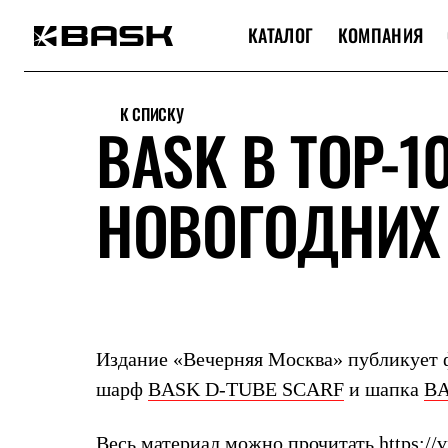
КАТАЛОГ
КОМПАНИЯ
Каталог
Интернет-магазин
К СПИСКУ
Мужская одежда
BASK В TOP-
Утепленная пухом
Куртки
Брюки
НОВОГОДНИХ
Жилеты
Комбинезоны
Утепленная синтетикой
Куртки
Брюки
Штормовая одежда
Куртки
Брюки
Софтшелл одежда
Издание «Вечерняя Москва» публикует 
Куртки
Брюки
шарф
BASK D-TUBE SCARF
и шапка
B
Флисовая одежда
Куртки
Весь материал можно прочитать
https:/
Брюки