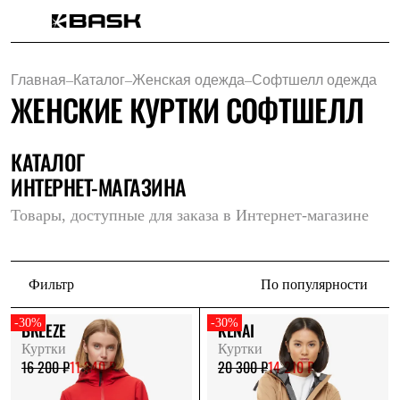
Каталог
Интернет-магазин
Главная
–
Каталог
–
Женская одежда
–
Софтшелл одежда
Мужская одежда
ЖЕНСКИЕ КУРТКИ СОФТШЕЛЛ
Утепленная пухом
Куртки
Брюки
Жилеты
КАТАЛОГ
Комбинезоны
ИНТЕРНЕТ-МАГАЗИНА
Утепленная синтетикой
Куртки
Товары, доступные для заказа в Интернет-магазине
Брюки
Штормовая одежда
Куртки
Брюки
Фильтр
По популярности
Софтшелл одежда
Куртки
Брюки
-30%
-30%
BREEZE
KENAI
Флисовая одежда
Куртки
Куртки
Куртки
16 200 ₽
11 340 ₽
20 300 ₽
14 210 ₽
Брюки
Жилеты