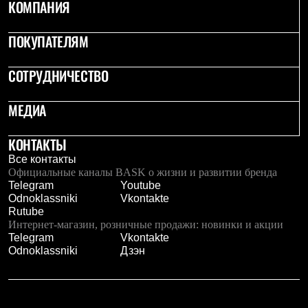
КОМПАНИЯ
Брюки
Софтшелл одежда
Куртки
ПОКУПАТЕЛЯМ
Флисовая одежда
Куртки
Брюки
СОТРУДНИЧЕСТВО
Жилеты
Комбинезоны
МЕДИА
Термобелье
Комплект термобелья
Снаряжение
КОНТАКТЫ
Палатки и тенты
Все контакты
Палатки
Официальные каналы BASK о жизни и развитии бренда
Тенты
Telegram
Youtube
Аксессуары для палаток
Odnoklassniki
Vkontakte
Рюкзаки
Rutube
Экспедиционные
Интернет-магазин, розничные продажи: новинки и акции
Легкоходные
Telegram
Vkontakte
Альпинистские
Odnoklassniki
Дзэн
Городские
Аксессуары для рюкзаков
Спальные мешки
Пуховые
Комбинированные