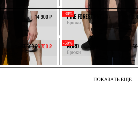
-30%
PINE FOREST PNT
14 900 ₽
11 90
Брюки
-50%
NORD
13 500 ₽
6 750 ₽
13 50
Брюки
ПОКАЗАТЬ ЕЩЕ