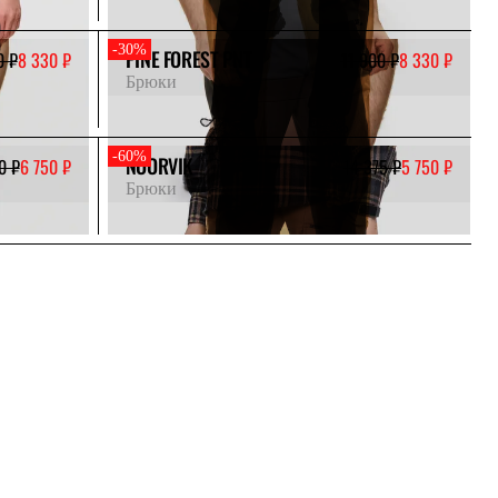
-30%
PINE FOREST PNT
0 ₽
8 330 ₽
11 900 ₽
8 330 ₽
Брюки
-60%
NOORVIK
0 ₽
6 750 ₽
14 375 ₽
5 750 ₽
Брюки