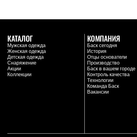
Толстовки
Брюки
Софтшелл одежда
Куртки
Флисовая одежда
Куртки
КАТАЛОГ
КОМПАНИЯ
Брюки
Жилеты
Мужская одежда
Баск сегодня
Комбинезоны
Женская одежда
История
Термобелье
Детская одежда
Отцы основатели
Комплект термобелья
Снаряжение
Производство
Снаряжение
Акции
Баск в вашем городе
Палатки и тенты
Коллекции
Контроль качества
Палатки
Технологии
Тенты
Команда Баск
Аксессуары для палаток
Вакансии
Рюкзаки
Экспедиционные
Легкоходные
Альпинистские
Городские
Аксессуары для рюкзаков
Спальные мешки
Пуховые