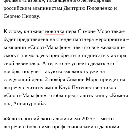
фильма
«Разрыв»
, посвященного легендарным
Рубашки
российским альпинистам Дмитрию Головченко и
Футболки
Сергею Нилову.
Толстовки
Брюки
Термобелье
К слову, книжная
новинка
пера Симоне Моро также
Теплое термобелье
Среднее термобелье
будет представлена на стенде партнера мероприятия –
Легкое термобелье
компании «Спорт-Марафон», так что все желающие
Флисовая одежда
смогут прямо здесь приобрести и подписать у автора
Куртки
Брюки
свой экземпляр. А те, кто не успеет сделать это 1
Детская одежда
ноября, получит такую возможность уже на
Утепленная пухом
Комбинезоны
следующий день: 2 ноября Симоне Моро приедет на
Куртки
встречу с читателями в Клуб Путешественников
Брюки
Утепленная синтетикой
«Спорт-Марафон», чтобы представить книгу «Комета
Комбинезоны
над Аннапурной».
Куртки
Брюки
Лёгкая одежда
«Золото российского альпинизма 2025» – место
Футболки
встречи с большими профессионалами и давними
Толстовки