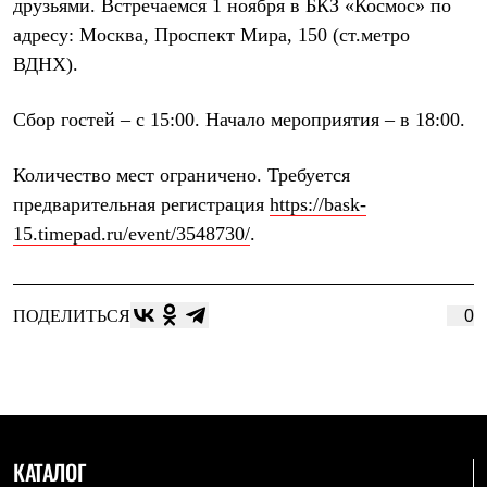
друзьями. Встречаемся 1 ноября в БКЗ «Космос» по
Брюки
Софтшелл одежда
адресу: Москва, Проспект Мира, 150 (ст.метро
Куртки
ВДНХ).
Флисовая одежда
Куртки
Брюки
Сбор гостей – с 15:00. Начало мероприятия – в 18:00.
Жилеты
Комбинезоны
Термобелье
Количество мест ограничено. Требуется
Комплект термобелья
предварительная регистрация
https://bask-
Снаряжение
Палатки и тенты
15.timepad.ru/event/3548730/
.
Палатки
Тенты
Аксессуары для палаток
Рюкзаки
ПОДЕЛИТЬСЯ
0
Экспедиционные
Легкоходные
Альпинистские
Городские
Аксессуары для рюкзаков
Спальные мешки
Пуховые
КАТАЛОГ
Комбинированные