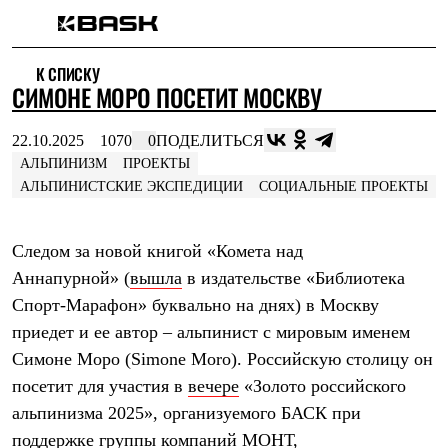
Каталог
К СПИСКУ
Интернет-магазин
СИМОНЕ МОРО ПОСЕТИТ МОСКВУ
Мужская одежда
Утепленная пухом
Куртки
22.10.2025
1070
0
ПОДЕЛИТЬСЯ
Брюки
АЛЬПИНИЗМ
ПРОЕКТЫ
Жилеты
АЛЬПИНИСТСКИЕ ЭКСПЕДИЦИИ
СОЦИАЛЬНЫЕ ПРОЕКТЫ
Комбинезоны
Утепленная синтетикой
Куртки
Брюки
Следом за новой книгой «Комета над
Штормовая одежда
Аннапурной» (
вышла
в издательстве «Библиотека
Куртки
Брюки
Спорт-Марафон» буквально на днях) в Москву
Софтшелл одежда
приедет и ее автор – альпинист с мировым именем
Куртки
Симоне Моро (Simone Moro). Российскую столицу он
Брюки
Флисовая одежда
посетит для участия в
вечере
«Золото российского
Куртки
альпинизма 2025», организуемого БАСК при
Брюки
Жилеты
поддержке группы компаний
МОНТ
,