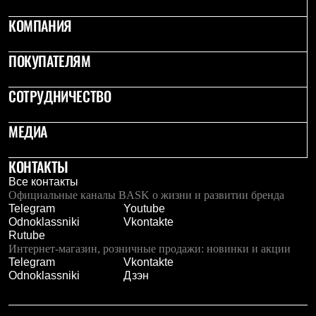
С синтетическим утеплителем
КОМПАНИЯ
Аксессуары для спальников
Сумки и баулы
Баулы
ПОКУПАТЕЛЯМ
Кошельки
Сумки
Гермомешки
СОТРУДНИЧЕСТВО
Полезные аксессуары
Книги
МЕДИА
Еда
Коврики
Обувь
КОНТАКТЫ
Женская обувь
Все контакты
Сапоги
Официальные каналы BASK о жизни и развитии бренда
Ботинки
Telegram
Youtube
Мужская обувь
Odnoklassniki
Vkontakte
Ботинки
Rutube
Кроссовки
Интернет-магазин, розничные продажи: новинки и акции
Сапоги
Telegram
Vkontakte
Гамаши и бахилы
Odnoklassniki
Дзэн
Гамаши
Бахилы
Тапочки и чуни