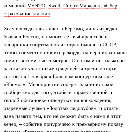
Термобелье
компаний
VENTO
,
Swell
,
Спорт-Марафон
,
«Сбер
Теплое термобелье
страхование жизни»
.
Среднее термобелье
Легкое термобелье
Лёгкая одежда
Хотя восходитель живёт в Бергамо, лишь изредка
Футболки
Рубашки
бывая в России, он много лет выбирал себе в
Толстовки
напарники спортсменов из стран бывшего СССР,
Брюки
чтобы совместно ставить рекорды на вершинах выше
Шорты
Женская одежда
семи и восьми тысяч метров. Об этом и не только он
Утепленная пухом
расскажет участникам грядущей встречи, которая
Куртки
Брюки
состоится 1 ноября в Большом концертном зале
Жилеты
«Космос». Мероприятие соберет альпинистское
Утепленная синтетикой
Куртки
сообщество для того, чтобы в торжественной и
Брюки
теплой обстановке оглянуться на восхождения,
Штормовая одежда
озаренные лучами «Золотых ледорубов», и отдать
Куртки
Софтшелл одежда
дань памяти тем, кто не сможет быть с нами в этот
Куртки
вечер, – событие приурочено к премьерному показу
Брюки
Лёгкая одежда