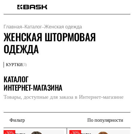
Каталог
Интернет-магазин
Главная
–
Каталог
–
Женская одежда
Мужская одежда
ЖЕНСКАЯ ШТОРМОВАЯ
Утепленная пухом
Куртки
ОДЕЖДА
Брюки
Жилеты
Комбинезоны
Утепленная синтетикой
(3)
КУРТКИ
Куртки
Брюки
КАТАЛОГ
Штормовая одежда
ИНТЕРНЕТ-МАГАЗИНА
Куртки
Брюки
Софтшелл одежда
Товары, доступные для заказа в Интернет-магазине
Куртки
Брюки
Флисовая одежда
Куртки
Фильтр
По популярности
Брюки
Жилеты
-30%
-30%