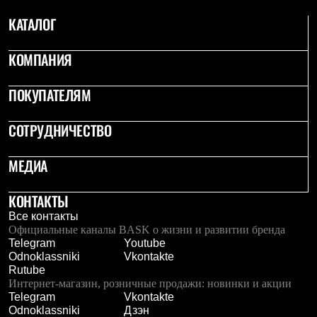
Тапочки
Чуни
КАТАЛОГ
Уход за обувью
Аксессуары
Головные уборы
КОМПАНИЯ
Шапки
Балаклавы и маски
ПОКУПАТЕЛЯМ
Кепки и бейсболки
Повязки
Шарфы
СОТРУДНИЧЕСТВО
Панамы
Перчатки и рукавицы
МЕДИА
Перчатки
Рукавицы
Носки
КОНТАКТЫ
Полезные аксессуары
Брелки
Все контакты
Ремни
Официальные каналы BASK о жизни и развитии бренда
Шевроны
Telegram
Youtube
Опушки
Odnoklassniki
Vkontakte
Термоковрики
Rutube
Уход за одеждой
Интернет-магазин, розничные продажи: новинки и акции
В Арктику
Telegram
Vkontakte
Коллекции
Odnoklassniki
Дзэн