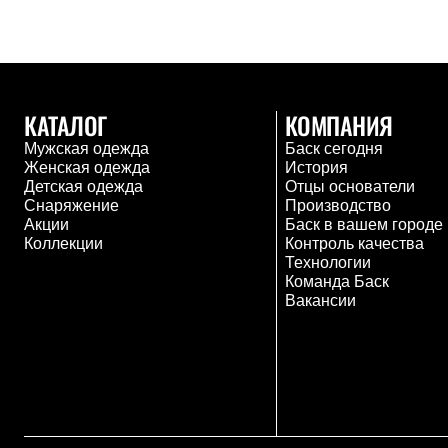
Толстовки
Брюки
Софтшелл одежда
Куртки
Флисовая одежда
Куртки
КАТАЛОГ
КОМПАНИЯ
Брюки
Жилеты
Мужская одежда
Баск сегодня
Комбинезоны
Женская одежда
История
Термобелье
Детская одежда
Отцы основатели
Комплект термобелья
Снаряжение
Производство
Снаряжение
Акции
Баск в вашем городе
Палатки и тенты
Коллекции
Контроль качества
Палатки
Технологии
Тенты
Команда Баск
Аксессуары для палаток
Вакансии
Рюкзаки
Экспедиционные
Легкоходные
Альпинистские
Городские
Аксессуары для рюкзаков
Спальные мешки
Пуховые