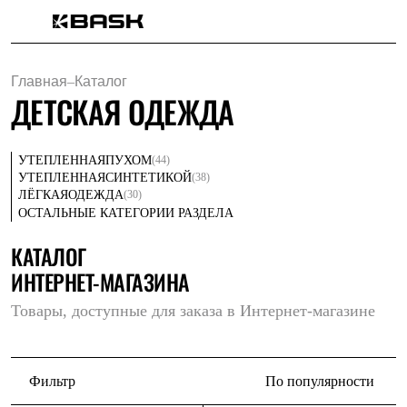
Каталог
Интернет-магазин
Главная
–
Каталог
Мужская одежда
ДЕТСКАЯ ОДЕЖДА
Утепленная пухом
Куртки
Брюки
Жилеты
(44)
УТЕПЛЕННАЯ
ПУХОМ
Комбинезоны
(38)
УТЕПЛЕННАЯ
СИНТЕТИКОЙ
Утепленная синтетикой
(30)
ЛЁГКАЯ
ОДЕЖДА
Куртки
ОСТАЛЬНЫЕ КАТЕГОРИИ РАЗДЕЛА
Брюки
Штормовая одежда
КАТАЛОГ
Куртки
ИНТЕРНЕТ-МАГАЗИНА
Брюки
Софтшелл одежда
Товары, доступные для заказа в Интернет-магазине
Куртки
Брюки
Флисовая одежда
Куртки
Брюки
Фильтр
По популярности
Жилеты