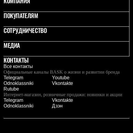
КОМПАНИЯ
Тапочки
Чуни
Уход за обувью
ПОКУПАТЕЛЯМ
Аксессуары
Головные уборы
СОТРУДНИЧЕСТВО
Шапки
Балаклавы и маски
Кепки и бейсболки
МЕДИА
Повязки
Шарфы
Панамы
КОНТАКТЫ
Перчатки и рукавицы
Все контакты
Перчатки
Официальные каналы BASK о жизни и развитии бренда
Рукавицы
Telegram
Youtube
Носки
Odnoklassniki
Vkontakte
Полезные аксессуары
Rutube
Брелки
Интернет-магазин, розничные продажи: новинки и акции
Ремни
Telegram
Vkontakte
Шевроны
Odnoklassniki
Дзэн
Опушки
Термоковрики
Уход за одеждой
В Арктику
Коллекции