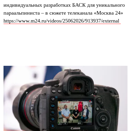
Термобелье
индивидуальных разработках БАСК для уникального
Теплое термобелье
параальпиниста – в сюжете телеканала «Москва 24»
Среднее термобелье
Легкое термобелье
https://www.m24.ru/videos/25062026/913937/external
Лёгкая одежда
Футболки
Рубашки
Толстовки
Брюки
Шорты
Женская одежда
Утепленная пухом
Куртки
Брюки
Жилеты
Утепленная синтетикой
Куртки
Брюки
Штормовая одежда
Куртки
Софтшелл одежда
Куртки
Брюки
Лёгкая одежда