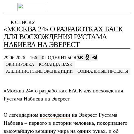
Каталог
К СПИСКУ
Интернет-магазин
«МОСКВА 24» О РАЗРАБОТКАХ БАСК
Мужская одежда
Утепленная пухом
ДЛЯ ВОСХОЖДЕНИЯ РУСТАМА
Куртки
НАБИЕВА НА ЭВЕРЕСТ
Брюки
Жилеты
Комбинезоны
29.06.2026
166
0
ПОДЕЛИТЬСЯ
Утепленная синтетикой
ЭКИПИРОВКА
КОМАНДА BASK
Куртки
АЛЬПИНИСТСКИЕ ЭКСПЕДИЦИИ
СОЦИАЛЬНЫЕ ПРОЕКТЫ
Брюки
Штормовая одежда
Куртки
«Москва 24» о разработках БАСК для восхождения
Брюки
Софтшелл одежда
Рустама Набиева на Эверест
Куртки
Брюки
Флисовая одежда
О легендарном
восхождении
на Эверест Рустама
Куртки
Набиева – первого в истории человека, покорившего
Брюки
Жилеты
высочайшую вершину мира на одних руках, и об