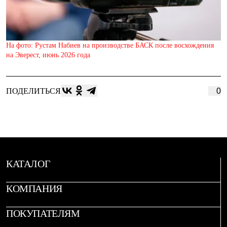
Рубашки
Футболки
Толстовки
Брюки
На фото: Рустам Набиев на производстве БАСК после восхождения
Термобелье
на Эверест, июнь 2026 года
Теплое термобелье
Среднее термобелье
Легкое термобелье
Флисовая одежда
ПОДЕЛИТЬСЯ
0
Куртки
Брюки
Детская одежда
Утепленная пухом
Комбинезоны
Куртки
Брюки
Утепленная синтетикой
КАТАЛОГ
Комбинезоны
Куртки
КОМПАНИЯ
Брюки
Лёгкая одежда
Футболки
ПОКУПАТЕЛЯМ
Толстовки