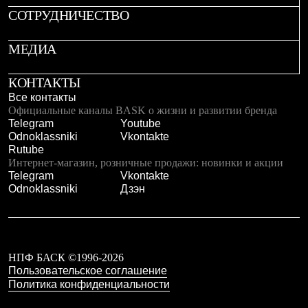
Брюки
СОТРУДНИЧЕСТВО
Софтшелл одежда
Куртки
Флисовая одежда
МЕДИА
Куртки
Брюки
КОНТАКТЫ
Жилеты
Комбинезоны
Все контакты
Термобелье
Официальные каналы BASK о жизни и развитии бренда
Комплект термобелья
Telegram
Youtube
Снаряжение
Odnoklassniki
Vkontakte
Палатки и тенты
Rutube
Палатки
Интернет-магазин, розничные продажи: новинки и акции
Тенты
Telegram
Vkontakte
Аксессуары для палаток
Odnoklassniki
Дзэн
Рюкзаки
Экспедиционные
Легкоходные
Альпинистские
Городские
НПФ БАСК ©1996-2026
Аксессуары для рюкзаков
Пользовательское соглашение
Спальные мешки
Политика конфиденциальности
Пуховые
Комбинированные