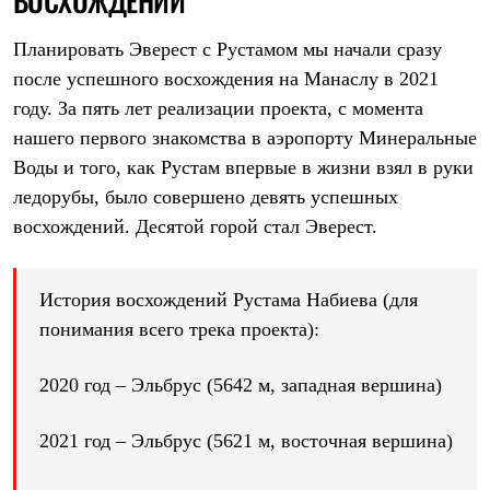
ВОСХОЖДЕНИЙ
Брюки
Софтшелл одежда
Куртки
Планировать Эверест с Рустамом мы начали сразу
Флисовая одежда
после успешного восхождения на Манаслу в 2021
Куртки
году. За пять лет реализации проекта, с момента
Брюки
Жилеты
нашего первого знакомства в аэропорту Минеральные
Комбинезоны
Воды и того, как Рустам впервые в жизни взял в руки
Термобелье
Комплект термобелья
ледорубы, было совершено девять успешных
Снаряжение
восхождений. Десятой горой стал Эверест.
Палатки и тенты
Палатки
Тенты
Аксессуары для палаток
История восхождений Рустама Набиева (для
Рюкзаки
понимания всего трека проекта):
Экспедиционные
Легкоходные
Альпинистские
2020 год – Эльбрус (5642 м, западная вершина)
Городские
Аксессуары для рюкзаков
2021 год – Эльбрус (5621 м, восточная вершина)
Спальные мешки
Пуховые
Комбинированные