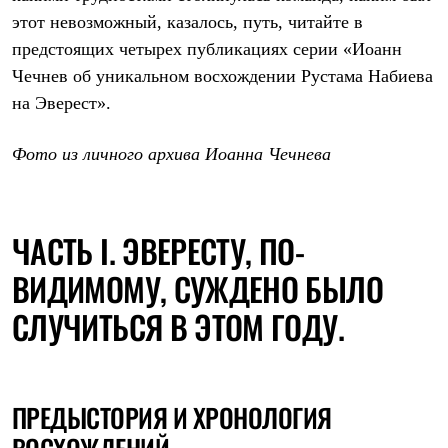
Рубашки
этот невозможный, казалось, путь, читайте в
Футболки
предстоящих четырех публикациях серии «Иоанн
Толстовки
Брюки
Чечнев об уникальном восхождении Рустама Набиева
Термобелье
на Эверест».
Теплое термобелье
Среднее термобелье
Легкое термобелье
Фото из личного архива Иоанна Чечнева
Флисовая одежда
Куртки
Брюки
Детская одежда
ЧАСТЬ I. ЭВЕРЕСТУ, ПО-
Утепленная пухом
Комбинезоны
ВИДИМОМУ, СУЖДЕНО БЫЛО
Куртки
Брюки
СЛУЧИТЬСЯ В ЭТОМ ГОДУ.
Утепленная синтетикой
Комбинезоны
Куртки
Брюки
Лёгкая одежда
ПРЕДЫСТОРИЯ И ХРОНОЛОГИЯ
Футболки
Толстовки