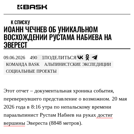
Каталог
К СПИСКУ
Интернет-магазин
ИОАНН ЧЕЧНЕВ ОБ УНИКАЛЬНОМ
Мужская одежда
Утепленная пухом
ВОСХОЖДЕНИИ РУСТАМА НАБИЕВА НА
Куртки
ЭВЕРЕСТ
Брюки
Жилеты
Комбинезоны
09.06.2026
490
1
ПОДЕЛИТЬСЯ
Утепленная синтетикой
КОМАНДА BASK
АЛЬПИНИСТСКИЕ ЭКСПЕДИЦИИ
Куртки
СОЦИАЛЬНЫЕ ПРОЕКТЫ
Брюки
Штормовая одежда
Куртки
Этот отчет – документальная хроника события,
Брюки
Софтшелл одежда
перевернувшего представление о возможном. 20 мая
Куртки
2026 года в 8:16 утра по непальскому времени
Брюки
Флисовая одежда
параальпинист Рустам Набиев на руках
достиг
Куртки
вершины
Эвереста (8848 метров).
Брюки
Жилеты