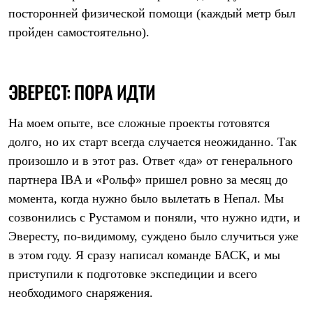
PEAK
посторонней физической помощи (каждый метр был
ЗА ПОЛЯРНЫМ КРУГОМ
пройден самостоятельно).
TREK
BASK kids
CITY
BASK juno
ЭВЕРЕСТ: ПОРА ИДТИ
ИДЁМ В ПОХОД
Дневник капитана
Каталог дилеров
На моем опыте, все сложные проекты готовятся
Компания
Баск сегодня
долго, но их старт всегда случается неожиданно. Так
История
произошло и в этот раз. Ответ «да» от генерального
Отцы основатели
партнера IBA и «Рольф» пришел ровно за месяц до
Производство
Баск в вашем городе
момента, когда нужно было вылетать в Непал. Мы
Контроль качества
созвонились с Рустамом и поняли, что нужно идти, и
Технологии
Команда Баск
Эвересту, по-видимому, суждено было случиться уже
Сотрудничество
в этом году. Я сразу написал команде БАСК, и мы
Дилерам
Стать дилером
приступили к подготовке экспедиции и всего
Корпоративным клиентам
необходимого снаряжения.
Услуги
Медиа