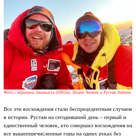
Тапочки
Чуни
Уход за обувью
Аксессуары
Головные уборы
Шапки
Балаклавы и маски
Кепки и бейсболки
Повязки
Шарфы
Панамы
Перчатки и рукавицы
Перчатки
Рукавицы
Носки
Полезные аксессуары
Брелки
Фото с вершины Аконкагуа (6962м). Иоанн Чечнев и Рустам Набиев
Ремни
Шевроны
Все эти восхождения стали беспрецедентным случаем
Опушки
Термоковрики
в истории. Рустам на сегодняшний день – первый и
Уход за одеждой
единственный человек, кто совершил восхождения на
В Арктику
Коллекции
все вышеперечисленные горы на одних руках без