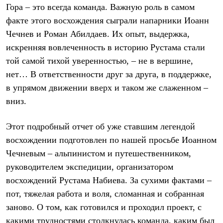
Термобелье
Гора – это всегда команда. Важную роль в самом
Теплое термобелье
факте этого восхождения сыграли напарники Иоанн
Среднее термобелье
Легкое термобелье
Чечнев и Роман Абилдаев. Их опыт, выдержка,
Лёгкая одежда
искренняя вовлеченность в историю Рустама стали
Футболки
той самой тихой уверенностью, – не в вершине,
Рубашки
Толстовки
нет… В ответственности друг за друга, в поддержке,
Брюки
в упрямом движении вверх и таком же слаженном –
Шорты
Женская одежда
вниз.
Утепленная пухом
Куртки
Этот подробный отчет об уже ставшим легендой
Брюки
Жилеты
восхождении подготовлен по нашей просьбе Иоанном
Утепленная синтетикой
Чечневым – альпинистом и путешественником,
Куртки
Брюки
руководителем экспедиции, организатором
Штормовая одежда
восхождений Рустама Набиева. За сухими фактами –
Куртки
Софтшелл одежда
пот, тяжелая работа и воля, сломанная и собранная
Куртки
заново. О том, как готовился и проходил проект, с
Брюки
какими трудностями столкнулась команда, каким был
Лёгкая одежда