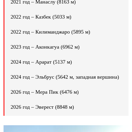
2021 год – Манаслу (8163 м)
С синтетическим утеплителем
Аксессуары для спальников
Сумки и баулы
2022 год – Казбек (5033 м)
Баулы
Кошельки
2022 год – Килиманджаро (5895 м)
Сумки
Гермомешки
Полезные аксессуары
2023 год – Аконкагуа (6962 м)
Книги
Еда
Коврики
2024 год – Арарат (5137 м)
Обувь
Женская обувь
Сапоги
2024 год – Эльбрус (5642 м, западная вершина)
Ботинки
Мужская обувь
2026 год – Мера Пик (6476 м)
Ботинки
Кроссовки
Сапоги
2026 год – Эверест (8848 м)
Гамаши и бахилы
Гамаши
Бахилы
Тапочки и чуни