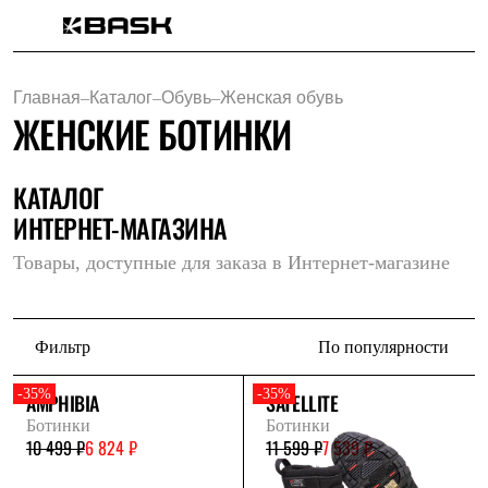
Каталог
Интернет-магазин
Главная
–
Каталог
–
Обувь
–
Женская обувь
Мужская одежда
ЖЕНСКИЕ БОТИНКИ
Утепленная пухом
Куртки
Брюки
Жилеты
КАТАЛОГ
Комбинезоны
ИНТЕРНЕТ-МАГАЗИНА
Утепленная синтетикой
Куртки
Товары, доступные для заказа в Интернет-магазине
Брюки
Штормовая одежда
Куртки
Брюки
Фильтр
По популярности
Софтшелл одежда
Куртки
Брюки
-35%
-35%
AMPHIBIA
SATELLITE
Флисовая одежда
Ботинки
Ботинки
Куртки
10 499 ₽
6 824 ₽
11 599 ₽
7 539 ₽
Брюки
Жилеты