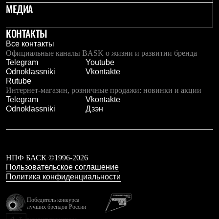
МЕДИА
Рубашки
Футболки
Толстовки
КОНТАКТЫ
Брюки
Все контакты
Термобелье
Официальные каналы BASK о жизни и развитии бренда
Теплое термобелье
Telegram
Youtube
Среднее термобелье
Odnoklassniki
Vkontakte
Легкое термобелье
Rutube
Флисовая одежда
Интернет-магазин, розничные продажи: новинки и акции
Куртки
Telegram
Vkontakte
Брюки
Odnoklassniki
Дзэн
Детская одежда
Утепленная пухом
Комбинезоны
Куртки
Брюки
Утепленная синтетикой
НПФ БАСК ©1996-2026
Комбинезоны
Пользовательское соглашение
Куртки
Политика конфиденциальности
Брюки
Лёгкая одежда
Победитель конкурса
Футболки
лучших брендов России
Толстовки