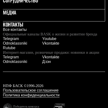
СОТРУДНИЧЕСТВО
Тапочки
Чуни
Уход за обувью
МЕДИА
Аксессуары
Головные уборы
КОНТАКТЫ
Шапки
Балаклавы и маски
Все контакты
Кепки и бейсболки
Официальные каналы BASK о жизни и развитии бренда
Повязки
Telegram
Youtube
Шарфы
Odnoklassniki
Vkontakte
Панамы
Rutube
Перчатки и рукавицы
Интернет-магазин, розничные продажи: новинки и акции
Перчатки
Telegram
Vkontakte
Рукавицы
Odnoklassniki
Дзэн
Носки
Полезные аксессуары
Брелки
Ремни
Шевроны
НПФ БАСК ©1996-2026
Опушки
Пользовательское соглашение
Термоковрики
Политика конфиденциальности
Уход за одеждой
В Арктику
Коллекции
Победитель конкурса