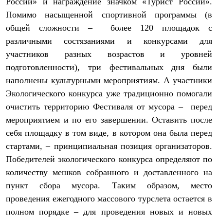
России» и награждение значком «Турист России».
Брюки
Софтшелл одежда
Помимо насыщенной спортивной программы (в
Куртки
общей сложности – более 120 площадок с
Флисовая одежда
Куртки
различными состязаниями и конкурсами для
Брюки
участников разных возрастов и уровней
Жилеты
подготовленности), три фестивальных дня были
Комбинезоны
Термобелье
наполнены культурными мероприятиям. А участники
Комплект термобелья
Экологического конкурса уже традиционно помогали
Снаряжение
Палатки и тенты
очистить территорию Фестиваля от мусора – перед
Палатки
мероприятием и по его завершении. Оставить после
Тенты
Аксессуары для палаток
себя площадку в том виде, в котором она была перед
Рюкзаки
стартами, – принципиальная позиция организаторов.
Экспедиционные
Победителей экологического конкурса определяют по
Легкоходные
Альпинистские
количеству мешков собранного и доставленного на
Городские
пункт сбора мусора. Таким образом, место
Аксессуары для рюкзаков
Спальные мешки
проведения ежегодного массового турслета остается в
Пуховые
полном порядке – для проведения новых и новых
Комбинированные