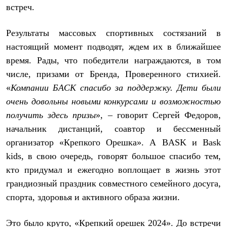
С синтетическим утеплителем
встреч.
Аксессуары для спальников
Сумки и баулы
Результаты массовых спортивных состязаний в
Баулы
Кошельки
настоящий момент подводят, ждем их в ближайшее
Сумки
время. Рады, что победители награждаются, в том
Гермомешки
числе, призами от Бренда, Проверенного стихией.
Полезные аксессуары
Книги
«
Компании БАСК спасибо за поддержку. Дети были
Еда
очень довольны новыми конкурсами и возможностью
Коврики
Обувь
получить здесь призы
», – говорит Сергей Федоров,
Женская обувь
начальник дистанций, соавтор и бессменный
Сапоги
Ботинки
организатор «Крепкого Орешка». А BASK и Bask
Мужская обувь
kids, в свою очередь, говорят большое спасибо тем,
Ботинки
кто придумал и ежегодно воплощает в жизнь этот
Кроссовки
Сапоги
грандиозный праздник совместного семейного досуга,
Гамаши и бахилы
спорта, здоровья и активного образа жизни.
Гамаши
Бахилы
Тапочки и чуни
Это было круто, «Крепкий орешек 2024». До встречи