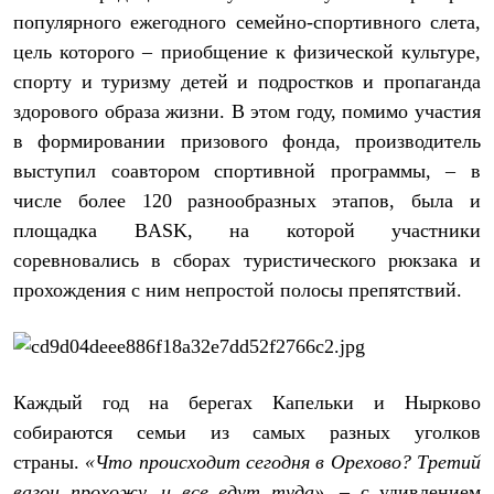
Термобелье
популярного ежегодного семейно-спортивного слета,
Теплое термобелье
Среднее термобелье
цель которого – приобщение к физической культуре,
Легкое термобелье
спорту и туризму детей и подростков и пропаганда
Лёгкая одежда
здорового образа жизни. В этом году, помимо участия
Футболки
Рубашки
в формировании призового фонда, производитель
Толстовки
выступил соавтором спортивной программы, – в
Брюки
Шорты
числе более 120 разнообразных этапов, была и
Женская одежда
площадка BASK, на которой участники
Утепленная пухом
соревновались в сборах туристического рюкзака и
Куртки
Брюки
прохождения с ним непростой полосы препятствий.
Жилеты
Утепленная синтетикой
Куртки
Брюки
Штормовая одежда
Каждый год на берегах Капельки и Нырково
Куртки
Софтшелл одежда
собираются семьи из самых разных уголков
Куртки
страны.
«Что происходит сегодня в Орехово? Третий
Брюки
Лёгкая одежда
вагон прохожу, и все едут туда»
, – с удивлением