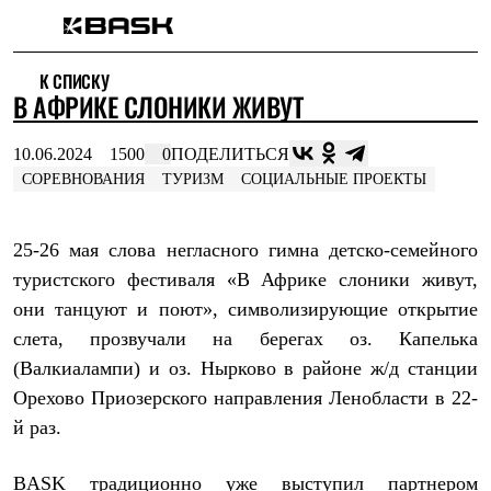
Каталог
К СПИСКУ
Интернет-магазин
В АФРИКЕ СЛОНИКИ ЖИВУТ
Мужская одежда
Утепленная пухом
Куртки
10.06.2024
1500
0
ПОДЕЛИТЬСЯ
Брюки
СОРЕВНОВАНИЯ
ТУРИЗМ
СОЦИАЛЬНЫЕ ПРОЕКТЫ
Жилеты
Комбинезоны
Утепленная синтетикой
25-26 мая слова негласного гимна детско-семейного
Куртки
Брюки
туристского фестиваля «В Африке слоники живут,
Штормовая одежда
они танцуют и поют», символизирующие открытие
Куртки
Брюки
слета, прозвучали на берегах оз. Капелька
Софтшелл одежда
(Валкиалампи) и оз. Нырково в районе ж/д станции
Куртки
Брюки
Орехово Приозерского направления Ленобласти в 22-
Флисовая одежда
й раз.
Куртки
Брюки
Жилеты
BASK традиционно уже выступил партнером