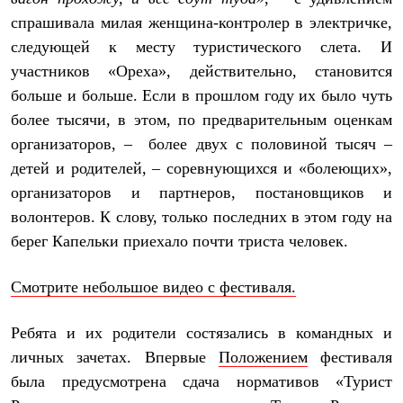
Рубашки
спрашивала милая женщина-контролер в электричке,
Футболки
следующей к месту туристического слета. И
Толстовки
Брюки
участников «Ореха», действительно, становится
Термобелье
больше и больше. Если в прошлом году их было чуть
Теплое термобелье
Среднее термобелье
более тысячи, в этом, по предварительным оценкам
Легкое термобелье
организаторов, – более двух с половиной тысяч –
Флисовая одежда
детей и родителей, – соревнующихся и «болеющих»,
Куртки
Брюки
организаторов и партнеров, постановщиков и
Детская одежда
волонтеров. К слову, только последних в этом году на
Утепленная пухом
Комбинезоны
берег Капельки приехало почти триста человек.
Куртки
Брюки
Смотрите небольшое видео с фестиваля.
Утепленная синтетикой
Комбинезоны
Куртки
Ребята и их родители состязались в командных и
Брюки
Лёгкая одежда
личных зачетах. Впервые
Положением
фестиваля
Футболки
была предусмотрена сдача нормативов «Турист
Толстовки