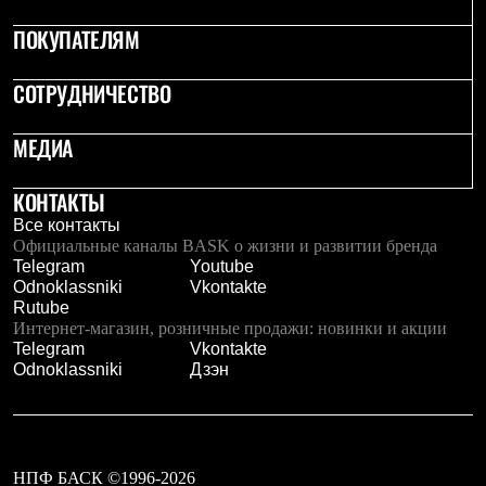
Рубашки
ПОКУПАТЕЛЯМ
Футболки
Толстовки
Брюки
СОТРУДНИЧЕСТВО
Термобелье
Теплое термобелье
Среднее термобелье
МЕДИА
Легкое термобелье
Флисовая одежда
КОНТАКТЫ
Куртки
Брюки
Все контакты
Детская одежда
Официальные каналы BASK о жизни и развитии бренда
Утепленная пухом
Telegram
Youtube
Комбинезоны
Odnoklassniki
Vkontakte
Куртки
Rutube
Брюки
Интернет-магазин, розничные продажи: новинки и акции
Утепленная синтетикой
Telegram
Vkontakte
Комбинезоны
Odnoklassniki
Дзэн
Куртки
Брюки
Лёгкая одежда
Футболки
Толстовки
НПФ БАСК ©1996-2026