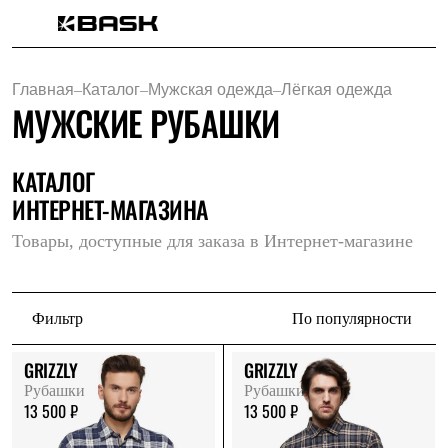
Каталог
Интернет-магазин
Главная
–
Каталог
–
Мужская одежда
–
Лёгкая одежда
Мужская одежда
МУЖСКИЕ РУБАШКИ
Утепленная пухом
Куртки
Брюки
Жилеты
КАТАЛОГ
Комбинезоны
ИНТЕРНЕТ-МАГАЗИНА
Утепленная синтетикой
Куртки
Товары, доступные для заказа в Интернет-магазине
Брюки
Штормовая одежда
Куртки
Брюки
Фильтр
По популярности
Софтшелл одежда
Куртки
Брюки
GRIZZLY
GRIZZLY
Флисовая одежда
Рубашки
Рубашки
Куртки
13 500 ₽
13 500 ₽
Брюки
Жилеты