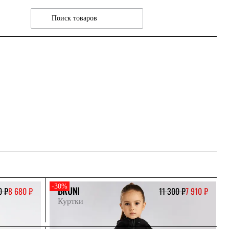
-30%
BRUNI
0 ₽
8 680 ₽
11 300 ₽
7 910 ₽
Куртки