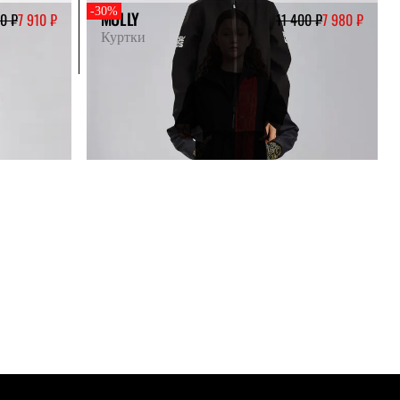
-30%
MOLLY
00 ₽
7 910 ₽
11 400 ₽
7 980 ₽
Куртки