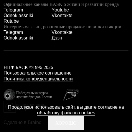
Тапочки
Официальные каналы BASK о жизни и развитии бренда
Чуни
Telegram
Youtube
Уход за обувью
Odnoklassniki
Vkontakte
Аксессуары
Rutube
Головные уборы
Интернет-магазин, розничные продажи: новинки и акции
Шапки
Telegram
Vkontakte
Балаклавы и маски
Odnoklassniki
Дзэн
Кепки и бейсболки
Повязки
Шарфы
Панамы
Перчатки и рукавицы
НПФ БАСК ©1996-2026
Перчатки
Пользовательское соглашение
Рукавицы
Носки
Политика конфиденциальности
Полезные аксессуары
Брелки
Победитель конкурса
Ремни
лучших брендов России
Шевроны
резидент технопарка
Опушки
Продолжая использовать сайт, вы даете согласие на
Калибр
Термоковрики
обработку файлов cookies
Уход за одеждой
Сделано в Braind
ХОРОШО
В Арктику
Коллекции