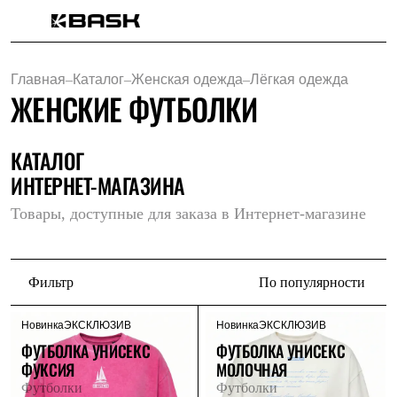
Каталог
Интернет-магазин
Главная
–
Каталог
–
Женская одежда
–
Лёгкая одежда
Мужская одежда
ЖЕНСКИЕ ФУТБОЛКИ
Утепленная пухом
Куртки
Брюки
Жилеты
КАТАЛОГ
Комбинезоны
ИНТЕРНЕТ-МАГАЗИНА
Утепленная синтетикой
Куртки
Товары, доступные для заказа в Интернет-магазине
Брюки
Штормовая одежда
Куртки
Брюки
Фильтр
По популярности
Софтшелл одежда
Куртки
Брюки
Новинка
ЭКСКЛЮЗИВ
Новинка
ЭКСКЛЮЗИВ
Флисовая одежда
ФУТБОЛКА УНИСЕКС
ФУТБОЛКА УНИСЕКС
Куртки
ФУКСИЯ
МОЛОЧНАЯ
Брюки
Жилеты
Футболки
Футболки