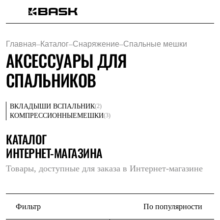
Каталог
Интернет-магазин
Главная
–
Каталог
–
Снаряжение
–
Спальные мешки
Мужская одежда
АКСЕССУАРЫ ДЛЯ
Утепленная пухом
Куртки
СПАЛЬНИКОВ
Брюки
Жилеты
Комбинезоны
Утепленная синтетикой
(2)
ВКЛАДЫШИ В
СПАЛЬНИК
Куртки
(3)
КОМПРЕССИОННЫЕ
МЕШКИ
Брюки
Штормовая одежда
КАТАЛОГ
Куртки
ИНТЕРНЕТ-МАГАЗИНА
Брюки
Софтшелл одежда
Куртки
Товары, доступные для заказа в Интернет-магазине
Брюки
Флисовая одежда
Куртки
Брюки
Фильтр
По популярности
Жилеты