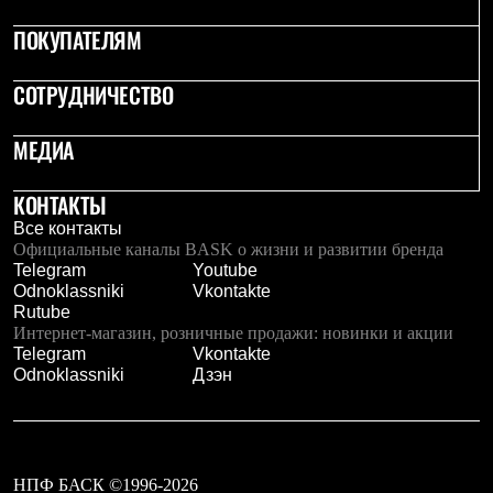
Рубашки
ПОКУПАТЕЛЯМ
Футболки
Толстовки
Брюки
СОТРУДНИЧЕСТВО
Термобелье
Теплое термобелье
Среднее термобелье
МЕДИА
Легкое термобелье
Флисовая одежда
КОНТАКТЫ
Куртки
Брюки
Все контакты
Детская одежда
Официальные каналы BASK о жизни и развитии бренда
Утепленная пухом
Telegram
Youtube
Комбинезоны
Odnoklassniki
Vkontakte
Куртки
Rutube
Брюки
Интернет-магазин, розничные продажи: новинки и акции
Утепленная синтетикой
Telegram
Vkontakte
Комбинезоны
Odnoklassniki
Дзэн
Куртки
Брюки
Лёгкая одежда
Футболки
Толстовки
НПФ БАСК ©1996-2026