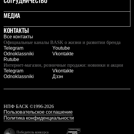
СОТРУДНИЧЕСТВО
Тапочки
Чуни
Уход за обувью
МЕДИА
Аксессуары
Головные уборы
КОНТАКТЫ
Шапки
Балаклавы и маски
Все контакты
Кепки и бейсболки
Официальные каналы BASK о жизни и развитии бренда
Повязки
Telegram
Youtube
Шарфы
Odnoklassniki
Vkontakte
Панамы
Rutube
Перчатки и рукавицы
Интернет-магазин, розничные продажи: новинки и акции
Перчатки
Telegram
Vkontakte
Рукавицы
Odnoklassniki
Дзэн
Носки
Полезные аксессуары
Брелки
Ремни
Шевроны
НПФ БАСК ©1996-2026
Опушки
Пользовательское соглашение
Термоковрики
Политика конфиденциальности
Уход за одеждой
В Арктику
Коллекции
Победитель конкурса