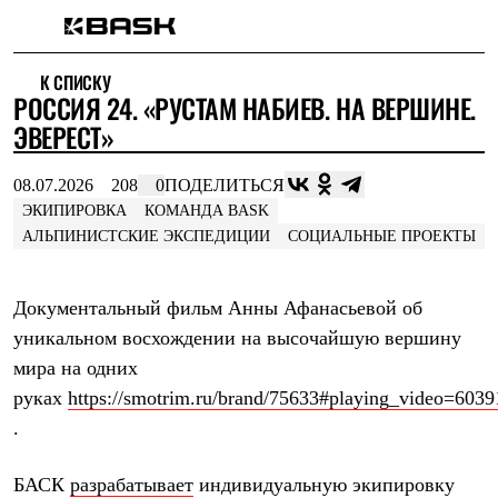
Каталог
К СПИСКУ
Интернет-магазин
РОССИЯ 24. «РУСТАМ НАБИЕВ. НА ВЕРШИНЕ.
Мужская одежда
Утепленная пухом
ЭВЕРЕСТ»
Куртки
Брюки
08.07.2026
208
0
ПОДЕЛИТЬСЯ
Жилеты
Комбинезоны
ЭКИПИРОВКА
КОМАНДА BASK
Утепленная синтетикой
АЛЬПИНИСТСКИЕ ЭКСПЕДИЦИИ
СОЦИАЛЬНЫЕ ПРОЕКТЫ
Куртки
Брюки
Штормовая одежда
Документальный фильм Анны Афанасьевой об
Куртки
уникальном восхождении на высочайшую вершину
Брюки
Софтшелл одежда
мира на одних
Куртки
руках
https://smotrim.ru/brand/75633#playing_video=603
Брюки
Флисовая одежда
.
Куртки
Брюки
БАСК
разрабатывает
индивидуальную экипировку
Жилеты