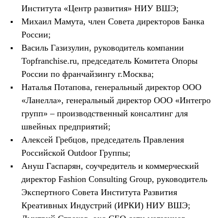
Рубашки
Института «Центр развития» НИУ ВШЭ;
Футболки
Михаил Мамута, член Совета директоров Банка
Толстовки
России;
Брюки
Термобелье
Василь Газизулин, руководитель компании
Теплое термобелье
Topfranchise.ru, председатель Комитета Опоры
Среднее термобелье
Легкое термобелье
России по франчайзингу г.Москва;
Флисовая одежда
Наталья Потапова, генеральный директор ООО
Куртки
«Ланелла», генеральный директор ООО «Интегро
Брюки
Детская одежда
групп» – производственный консалтинг для
Утепленная пухом
швейных предприятий;
Комбинезоны
Куртки
Алексей Гребцов, председатель Правления
Брюки
Российской Outdoor Группы;
Утепленная синтетикой
Комбинезоны
Ануш Гаспарян, соучредитель и коммерческий
Куртки
директор Fashion Consulting Group, руководитель
Брюки
Экспертного Совета Института Развития
Лёгкая одежда
Футболки
Креативных Индустрий (ИРКИ) НИУ ВШЭ;
Толстовки