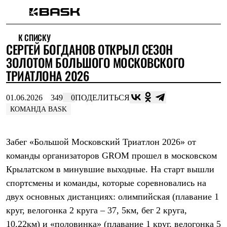
Каталог
К СПИСКУ
Интернет-магазин
СЕРГЕЙ БОГДАНОВ ОТКРЫЛ СЕЗОН
Мужская одежда
Утепленная пухом
ЗОЛОТОМ БОЛЬШОГО МОСКОВСКОГО
Куртки
ТРИАТЛОНА 2026
Брюки
Жилеты
Комбинезоны
01.06.2026
349
0
ПОДЕЛИТЬСЯ
Утепленная синтетикой
КОМАНДА BASK
Куртки
Брюки
Штормовая одежда
Забег «Большой Московский Триатлон 2026»
от
Куртки
Брюки
команды организаторов GROM прошел в московском
Софтшелл одежда
Крылатском в минувшие выходные. На старт вышли
Куртки
спортсмены и команды, которые соревновались на
Брюки
Флисовая одежда
двух основных дистанциях: олимпийская (плавание 1
Куртки
круг, велогонка 2 круга – 37, 5км, бег 2 круга,
Брюки
Жилеты
10,22км) и «половинка» (плавание 1 круг, велогонка 5