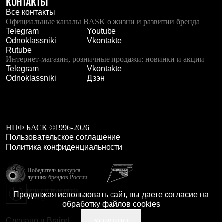
КОНТАКТЫ
Тапочки
Чуни
Все контакты
Уход за обувью
Официальные каналы BASK о жизни и развитии бренда
Аксессуары
Telegram
Youtube
Головные уборы
Odnoklassniki
Vkontakte
Шапки
Rutube
Балаклавы и маски
Интернет-магазин, розничные продажи: новинки и акции
Кепки и бейсболки
Telegram
Vkontakte
Повязки
Odnoklassniki
Дзэн
Шарфы
Панамы
Перчатки и рукавицы
Перчатки
Рукавицы
НПФ БАСК ©1996-2026
Носки
Пользовательское соглашение
Полезные аксессуары
Политика конфиденциальности
Брелки
Ремни
Шевроны
Победитель конкурса
лучших брендов России
Опушки
Термоковрики
резидент технопарка
Продолжая использовать сайт, вы даете согласие на
Калибр
Уход за одеждой
обработку файлов cookies
В Арктику
Коллекции
Сделано в Braind
ХОРОШО