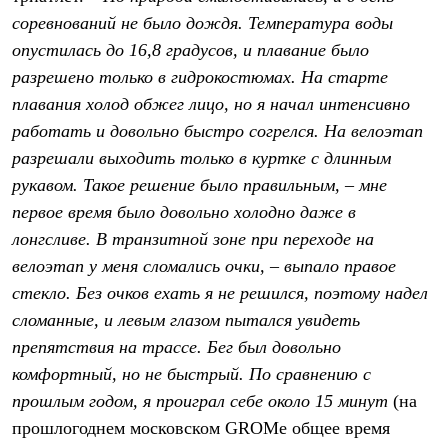
Рубашки
соревнований не было дождя. Температура воды
Футболки
опустилась до 16,8 градусов, и плавание было
Толстовки
Брюки
разрешено только в гидрокостюмах. На старте
Термобелье
плавания холод обжег лицо, но я начал интенсивно
Теплое термобелье
Среднее термобелье
работать и довольно быстро согрелся. На велоэтап
Легкое термобелье
разрешали выходить только в куртке с длинным
Флисовая одежда
рукавом. Такое решение было правильным, – мне
Куртки
Брюки
первое время было довольно холодно даже в
Детская одежда
лонгсливе. В транзитной зоне при переходе на
Утепленная пухом
Комбинезоны
велоэтап у меня сломались очки, – выпало правое
Куртки
стекло. Без очков ехать я не решился, поэтому надел
Брюки
сломанные, и левым глазом пытался увидеть
Утепленная синтетикой
Комбинезоны
препятствия на трассе. Бег был довольно
Куртки
комфортный, но не быстрый. По сравнению с
Брюки
Лёгкая одежда
прошлым годом, я проиграл себе около 15 минут
(на
Футболки
прошлогоднем московском GROMе общее время
Толстовки