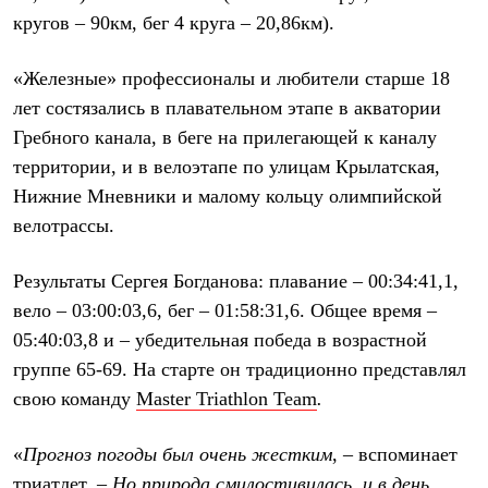
Термобелье
кругов – 90км, бег 4 круга – 20,86км).
Теплое термобелье
Среднее термобелье
Легкое термобелье
«Железные» профессионалы и любители старше 18
Лёгкая одежда
лет состязались в плавательном этапе в акватории
Футболки
Рубашки
Гребного канала, в беге на прилегающей к каналу
Толстовки
территории, и в велоэтапе по улицам Крылатская,
Брюки
Шорты
Нижние Мневники и малому кольцу олимпийской
Женская одежда
велотрассы.
Утепленная пухом
Куртки
Брюки
Результаты Сергея Богданова: плавание – 00:34:41,1,
Жилеты
вело – 03:00:03,6, бег – 01:58:31,6. Общее время –
Утепленная синтетикой
05:40:03,8 и – убедительная победа в возрастной
Куртки
Брюки
группе 65-69. На старте он традиционно представлял
Штормовая одежда
свою команду
Master Triathlon Team
.
Куртки
Софтшелл одежда
Куртки
«
Прогноз погоды был очень жестким
, – вспоминает
Брюки
триатлет. –
Но природа смилостивилась, и в день
Лёгкая одежда