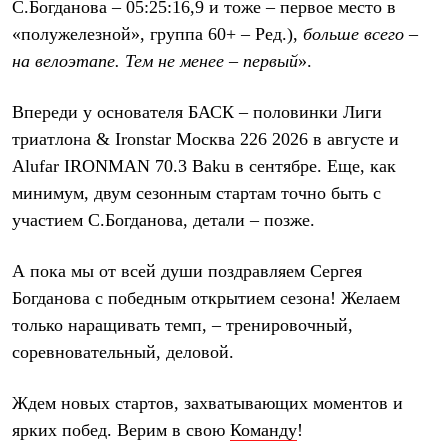
Брюки
С.Богданова – 05:25:16,9 и тоже – первое место в
Софтшелл одежда
«полужелезной», группа 60+ – Ред.),
больше всего –
Куртки
на велоэтапе. Тем не менее – первый
».
Флисовая одежда
Куртки
Брюки
Впереди у основателя БАСК – половинки Лиги
Жилеты
Комбинезоны
триатлона & Ironstar Москва 226 2026 в августе и
Термобелье
Alufar IRONMAN 70.3 Baku в сентябре. Еще, как
Комплект термобелья
минимум, двум сезонным стартам точно быть с
Снаряжение
Палатки и тенты
участием С.Богданова, детали – позже.
Палатки
Тенты
А пока мы от всей души поздравляем Сергея
Аксессуары для палаток
Рюкзаки
Богданова с победным открытием сезона! Желаем
Экспедиционные
только наращивать темп, – тренировочный,
Легкоходные
Альпинистские
соревновательный, деловой.
Городские
Аксессуары для рюкзаков
Ждем новых стартов, захватывающих моментов и
Спальные мешки
Пуховые
ярких побед. Верим в свою
Команду
!
Комбинированные