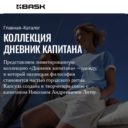
Каталог
Интернет-магазин
Мужская одежда
Главная
–
Каталог
Утепленная пухом
КОЛЛЕКЦИЯ
Куртки
Брюки
ДНЕВНИК КАПИТАНА
Жилеты
Комбинезоны
Утепленная синтетикой
Представляем лимитированную
Куртки
коллекцию «Дневник капитана» – одежду,
Брюки
в которой океанская философия
Штормовая одежда
становится частью городского ритма.
Куртки
Капсула создана в творческом союзе с
Брюки
капитаном Николаем Андреевичем Литау.
Софтшелл одежда
Куртки
Брюки
Флисовая одежда
Куртки
Брюки
Жилеты