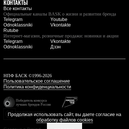
Тапочки
КОНТАКТЫ
Чуни
Все контакты
Уход за обувью
Официальные каналы BASK о жизни и развитии бренда
Аксессуары
Telegram
Youtube
Головные уборы
Odnoklassniki
Vkontakte
Шапки
Rutube
Балаклавы и маски
Интернет-магазин, розничные продажи: новинки и акции
Кепки и бейсболки
Telegram
Vkontakte
Повязки
Odnoklassniki
Дзэн
Шарфы
Панамы
Перчатки и рукавицы
Перчатки
Рукавицы
НПФ БАСК ©1996-2026
Носки
Пользовательское соглашение
Полезные аксессуары
Политика конфиденциальности
Брелки
Ремни
Шевроны
Победитель конкурса
Опушки
лучших брендов России
Термоковрики
резидент технопарка
Продолжая использовать сайт, вы даете согласие на
Уход за одеждой
Калибр
обработку файлов cookies
В Арктику
Коллекции