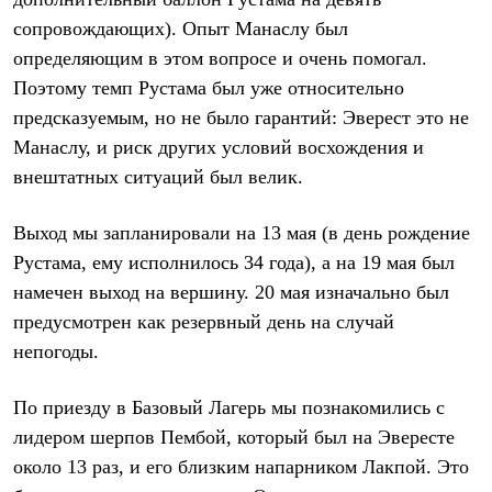
PEAK
сопровождающих). Опыт Манаслу был
ЗА ПОЛЯРНЫМ КРУГОМ
TREK
определяющим в этом вопросе и очень помогал.
BASK kids
Поэтому темп Рустама был уже относительно
CITY
BASK juno
предсказуемым, но не было гарантий: Эверест это не
ИДЁМ В ПОХОД
Манаслу, и риск других условий восхождения и
Дневник капитана
внештатных ситуаций был велик.
Каталог дилеров
Компания
Баск сегодня
Выход мы запланировали на 13 мая (в день рождение
История
Рустама, ему исполнилось 34 года), а на 19 мая был
Отцы основатели
Производство
намечен выход на вершину. 20 мая изначально был
Баск в вашем городе
предусмотрен как резервный день на случай
Контроль качества
Технологии
непогоды.
Команда Баск
Сотрудничество
По приезду в Базовый Лагерь мы познакомились с
Дилерам
Стать дилером
лидером шерпов Пембой, который был на Эвересте
Корпоративным клиентам
около 13 раз, и его близким напарником Лакпой. Это
Услуги
Медиа