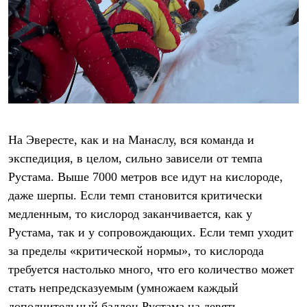
Тапочки
Чуни
Уход за обувью
Аксессуары
Головные уборы
Шапки
Балаклавы и маски
Кепки и бейсболки
Повязки
Шарфы
Панамы
На Эвересте, как и на Манаслу, вся команда и
Перчатки и рукавицы
экспедиция, в целом, сильно зависели от темпа
Перчатки
Рукавицы
Рустама. Выше 7000 метров все идут на кислороде,
Носки
даже шерпы. Если темп становится критически
Полезные аксессуары
Брелки
медленным, то кислород заканчивается, как у
Ремни
Рустама, так и у сопровождающих. Если темп уходит
Шевроны
Опушки
за пределы «критической нормы», то кислорода
Термоковрики
требуется настолько много, что его количество может
Уход за одеждой
стать непредсказуемым (умножаем каждый
В Арктику
Коллекции
дополнительный баллон Рустама на девять