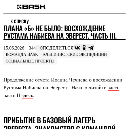
Каталог
К СПИСКУ
Интернет-магазин
ПЛАНА «Б» НЕ БЫЛО: ВОСХОЖДЕНИЕ
Мужская одежда
Утепленная пухом
РУСТАМА НАБИЕВА НА ЭВЕРЕСТ. ЧАСТЬ III.
Куртки
Брюки
15.06.2026
344
0
ПОДЕЛИТЬСЯ
Жилеты
Комбинезоны
КОМАНДА BASK
АЛЬПИНИСТСКИЕ ЭКСПЕДИЦИИ
Утепленная синтетикой
СОЦИАЛЬНЫЕ ПРОЕКТЫ
Куртки
Брюки
Штормовая одежда
Продолжение отчета Иоанна Чечнева о восхождении
Куртки
Рустама Набиева на Эверест. Начало читайте
здесь
,
Брюки
Софтшелл одежда
часть II
здесь
.
Куртки
Брюки
Флисовая одежда
Куртки
ПРИБЫТИЕ В БАЗОВЫЙ ЛАГЕРЬ
Брюки
Жилеты
ЭВЕРЕСТА, ЗНАКОМСТВО С КОМАНДОЙ