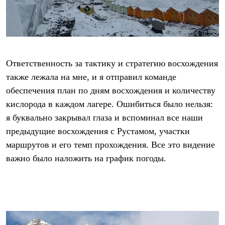
Брюки
Софтшелл одежда
Куртки
Флисовая одежда
Куртки
Брюки
Жилеты
Ответственность за тактику и стратегию восхождения
Комбинезоны
также лежала на мне, и я отправил команде
Термобелье
Комплект термобелья
обеспечения план по дням восхождения и количеству
Снаряжение
кислорода в каждом лагере. Ошибиться было нельзя:
Палатки и тенты
я буквально закрывал глаза и вспоминал все наши
Палатки
Тенты
предыдущие восхождения с Рустамом, участки
Аксессуары для палаток
маршрутов и его темп прохождения. Все это видение
Рюкзаки
Экспедиционные
важно было наложить на график погоды.
Легкоходные
Альпинистские
Городские
Аксессуары для рюкзаков
Спальные мешки
Пуховые
Комбинированные