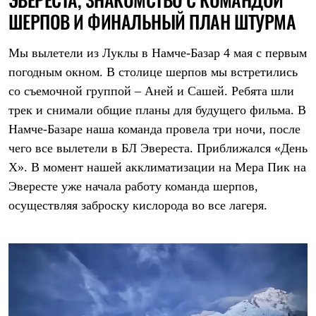
Термобелье
ШЕРПОВ И ФИНАЛЬНЫЙ ПЛАН ШТУРМА
Теплое термобелье
Среднее термобелье
Легкое термобелье
Мы вылетели из Луклы в Намче-Базар 4 мая с первым
Лёгкая одежда
погодным окном. В столице шерпов мы встретились
Футболки
Рубашки
со съемочной группой – Аней и Сашей. Ребята шли
Толстовки
трек и снимали общие планы для будущего фильма. В
Брюки
Шорты
Намче-Базаре наша команда провела три ночи, после
Женская одежда
чего все вылетели в БЛ Эвереста. Приближался «День
Утепленная пухом
Куртки
Х». В момент нашей акклиматизации на Мера Пик на
Брюки
Эвересте уже начала работу команда шерпов,
Жилеты
осуществляя заброску кислорода во все лагеря.
Утепленная синтетикой
Куртки
Брюки
Штормовая одежда
Куртки
Софтшелл одежда
Куртки
Брюки
Лёгкая одежда