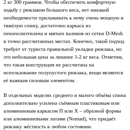
Тапочки
2 кг 300 граммов. Чтобы обеспечить комфортную
Чуни
ходьбу с рюкзаком большого веса, нет никакой
Уход за обувью
Аксессуары
необходимости прилаживать к нему очень мощную и
Головные уборы
тяжёлую спину, достаточно каркаса из
Шапки
пенополиэтилена и мягких валиков из сетки D-Mesh
Балаклавы и маски
Кепки и бейсболки
в точно рассчитанных местах. Конечно, такой подход
Повязки
требует от туриста правильной укладки рюкзака, но
Шарфы
Панамы
это небольшая цена за лишние 1-2 кг веса. Отметим,
Перчатки и рукавицы
что такая конструкция не рассчитана на
Перчатки
Рукавицы
использование полупустого рюкзака, вещи являются
Носки
её важным силовым элементом.
Полезные аксессуары
Брелки
Ремни
В отдельных моделях среднего и малого объёма спина
Шевроны
дополнительно усилена съёмным пластиковым или
Опушки
алюминиевым каркасом П или Х – образной формы
Термоковрики
Уход за одеждой
или алюминиевыми латами (Nomad), что придаёт
В Арктику
рюкзаку жёсткость в любом состоянии.
Коллекции