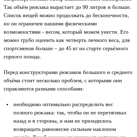
Термобелье
Так объём рюкзака вырастает до 90 литров и больше.
Теплое термобелье
Среднее термобелье
Список вещей можно продолжать до бесконечности,
Легкое термобелье
но он ограничен нашими физическими
Лёгкая одежда
Футболки
возможностями - весом, который можем унести. Его
Рубашки
можно грубо оценить как четверть личного веса, для
Толстовки
спортсменов больше – до 45 кг на старте серьёзного
Брюки
Шорты
горного похода.
Женская одежда
Утепленная пухом
Перед конструкторами рюкзаков большого и среднего
Куртки
Брюки
объёма стоит несколько проблем, с которыми они
Жилеты
справляются разными способами:
Утепленная синтетикой
Куртки
Брюки
необходимо оптимально распределить вес
Штормовая одежда
полного рюкзака: так, чтобы он не перетягивал
Куртки
Софтшелл одежда
назад и в стороны, и нам не приходилось
Куртки
возвращать равновесие сильным наклоном
Брюки
Лёгкая одежда