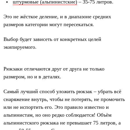
Брюки
штурмовые (альпинистские)
– 35-75 литров.
Софтшелл одежда
Куртки
Это не жёсткое деление, и в диапазоне средних
Флисовая одежда
Куртки
размеров категории могут пересекаться.
Брюки
Жилеты
Выбор будет зависеть от конкретных целей
Комбинезоны
Термобелье
экипируемого.
Комплект термобелья
Снаряжение
Палатки и тенты
Палатки
Рюкзаки отличаются друг от друга не только
Тенты
размером, но и в деталях.
Аксессуары для палаток
Рюкзаки
Экспедиционные
Самый лучший способ уложить рюкзак – убрать всё
Легкоходные
снаряжение внутрь, чтобы не потерять, не промочить
Альпинистские
Городские
или не испортить его. Это правило известно и
Аксессуары для рюкзаков
альпинистам, но оно редко соблюдается! Объём
Спальные мешки
альпинистского рюкзака не превышает 75 литров, а
Пуховые
Комбинированные