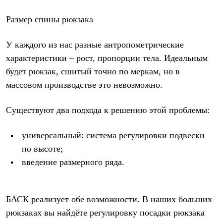
PEAK
ЗА ПОЛЯРНЫМ КРУГОМ
Размер спины рюкзака
TREK
BASK kids
CITY
У каждого из нас разные антропометрические
BASK juno
характеристики – рост, пропорции тела. Идеальным
ИДЁМ В ПОХОД
Дневник капитана
будет рюкзак, сшитый точно по меркам, но в
Каталог дилеров
массовом производстве это невозможно.
Компания
Баск сегодня
История
Существуют два подхода к решению этой проблемы:
Отцы основатели
Производство
универсальный: система регулировки подвески
Баск в вашем городе
Контроль качества
по высоте;
Технологии
введение размерного ряда.
Команда Баск
Сотрудничество
Дилерам
Стать дилером
БАСК реализует обе возможности. В наших больших
Корпоративным клиентам
Услуги
рюкзаках вы найдёте регулировку посадки рюкзака
Медиа