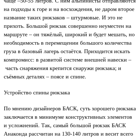
чаще –50-55 литров. С ним альпинисты отправляются
С синтетическим утеплителем
на подходы к горе и на восхождения, не даром второе
Аксессуары для спальников
Сумки и баулы
название таких рюкзаков – штурмовые. И это не
Баулы
прихоть. Большой рюкзак совершенно неуместен на
Кошельки
Сумки
маршруте – он тяжёлый, широкий и будет мешать, но
Гермомешки
необходимость в перемещении большого количества
Полезные аксессуары
груза в базовый лагерь остаётся. Приходится искать
Книги
Еда
компромисс: в развитой системе внешней навески –
Коврики
часть снаряжения крепится снаружи рюкзака; и
Обувь
Женская обувь
съёмных деталях – поясе и спине.
Сапоги
Ботинки
Устройство спины рюкзака
Мужская обувь
Ботинки
Кроссовки
По мнению дизайнеров БАСК, суть хорошего рюкзака
Сапоги
заключается в минимуме конструктивных элементов
Гамаши и бахилы
Гамаши
и усложнений. Так, самый большой рюкзак БАСК
Бахилы
Анаконда рассчитан на 130-140 литров и весит всего
Тапочки и чуни