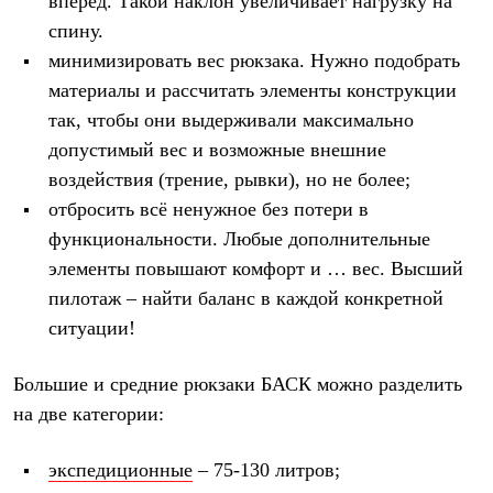
вперёд. Такой наклон увеличивает нагрузку на
Рубашки
спину.
Футболки
Толстовки
минимизировать вес рюкзака. Нужно подобрать
Брюки
материалы и рассчитать элементы конструкции
Термобелье
так, чтобы они выдерживали максимально
Теплое термобелье
Среднее термобелье
допустимый вес и возможные внешние
Легкое термобелье
воздействия (трение, рывки), но не более;
Флисовая одежда
Куртки
отбросить всё ненужное без потери в
Брюки
функциональности. Любые дополнительные
Детская одежда
элементы повышают комфорт и … вес. Высший
Утепленная пухом
Комбинезоны
пилотаж – найти баланс в каждой конкретной
Куртки
ситуации!
Брюки
Утепленная синтетикой
Комбинезоны
Большие и средние рюкзаки БАСК можно разделить
Куртки
на две категории:
Брюки
Лёгкая одежда
Футболки
экспедиционные
– 75-130 литров;
Толстовки