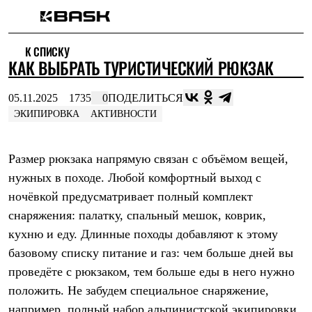
Каталог
К СПИСКУ
Интернет-магазин
КАК ВЫБРАТЬ ТУРИСТИЧЕСКИЙ РЮКЗАК
Мужская одежда
Утепленная пухом
Куртки
05.11.2025
1735
0
ПОДЕЛИТЬСЯ
Брюки
ЭКИПИРОВКА
АКТИВНОСТИ
Жилеты
Комбинезоны
Утепленная синтетикой
Размер рюкзака напрямую связан с объёмом вещей,
Куртки
Брюки
нужных в походе. Любой комфортный выход с
Штормовая одежда
ночёвкой предусматривает полный комплект
Куртки
Брюки
снаряжения: палатку, спальный мешок, коврик,
Софтшелл одежда
кухню и еду. Длинные походы добавляют к этому
Куртки
Брюки
базовому списку питание и газ: чем больше дней вы
Флисовая одежда
проведёте с рюкзаком, тем больше еды в него нужно
Куртки
положить. Не забудем специальное снаряжение,
Брюки
Жилеты
например, полный набор альпинистской экипировки.