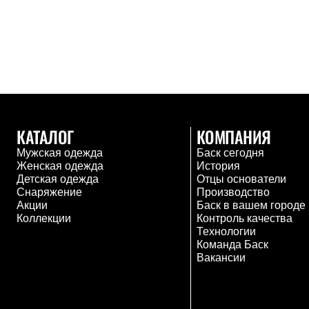
Брюки
Лёгкая одежда
Рубашки
Футболки
Толстовки
Брюки
Термобелье
Теплое термобелье
Среднее термобелье
Легкое термобелье
КАТАЛОГ
КОМПАНИЯ
Флисовая одежда
Куртки
Мужская одежда
Баск сегодня
Брюки
Женская одежда
История
Детская одежда
Детская одежда
Отцы основатели
Утепленная пухом
Снаряжение
Производство
Комбинезоны
Акции
Баск в вашем городе
Куртки
Коллекции
Контроль качества
Брюки
Технологии
Утепленная синтетикой
Команда Баск
Комбинезоны
Вакансии
Куртки
Брюки
Лёгкая одежда
Футболки