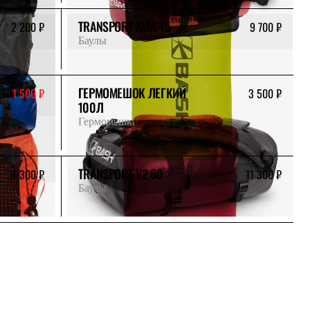
TRANSPORT AVIA 45
2 200 ₽
9 700 ₽
Баулы
ГЕРМОМЕШОК ЛЕГКИЙ
0 ₽
1 500 ₽
3 500 ₽
100Л
Гермомешки
TRANSPORT V2 60
4 300 ₽
11 300 ₽
Баулы