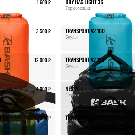
DRY BAG LIGHT 36
1 600 ₽
Гермомешки
TRANSPORT V2 100
3 500 ₽
Баулы
0
TRANSPORT V2 120
12 900 ₽
Баулы
NESSY
4 900 ₽
Сумки
0
TRANSPORT V2 150
12 900 ₽
Баулы