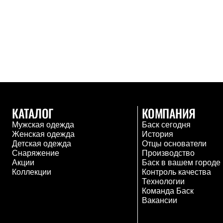
Толстовки
Брюки
Софтшелл одежда
Куртки
Флисовая одежда
Куртки
Брюки
Жилеты
Комбинезоны
Термобелье
Комплект термобелья
КАТАЛОГ
КОМПАНИЯ
Снаряжение
Палатки и тенты
Мужская одежда
Баск сегодня
Палатки
Женская одежда
История
Тенты
Детская одежда
Отцы основатели
Аксессуары для палаток
Снаряжение
Производство
Рюкзаки
Акции
Баск в вашем городе
Экспедиционные
Коллекции
Контроль качества
Легкоходные
Технологии
Альпинистские
Команда Баск
Городские
Вакансии
Аксессуары для рюкзаков
Спальные мешки
Пуховые