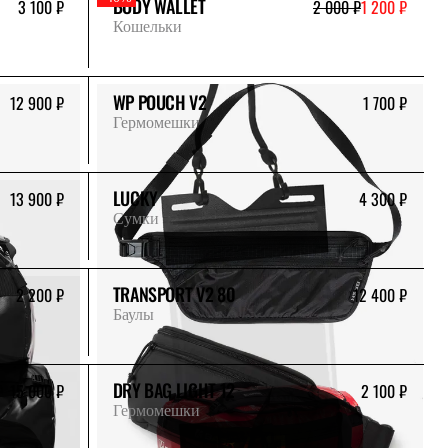
BODY WALLET
3 100 ₽
2 000 ₽
1 200 ₽
Кошельки
WP POUCH V2
12 900 ₽
1 700 ₽
Гермомешки
LUCKY
13 900 ₽
4 300 ₽
Сумки
TRANSPORT V2 80
2 200 ₽
12 400 ₽
Баулы
DRY BAG LIGHT 12
15 000 ₽
2 100 ₽
Гермомешки