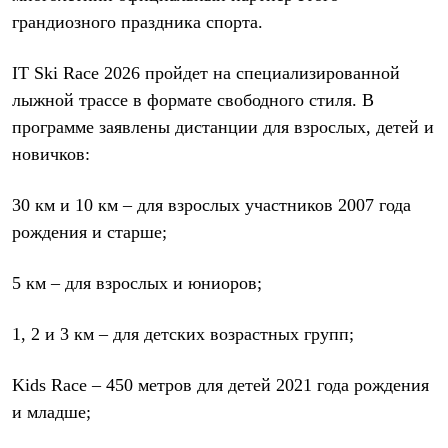
Термобелье
грандиозного праздника спорта.
Теплое термобелье
Среднее термобелье
Легкое термобелье
IT Ski Race 2026 пройдет на специализированной
Лёгкая одежда
лыжной трассе в формате свободного стиля. В
Футболки
Рубашки
программе заявлены дистанции для взрослых, детей и
Толстовки
новичков:
Брюки
Шорты
Женская одежда
30 км и 10 км – для взрослых участников 2007 года
Утепленная пухом
рождения и старше;
Куртки
Брюки
Жилеты
5 км – для взрослых и юниоров;
Утепленная синтетикой
Куртки
Брюки
1, 2 и 3 км – для детских возрастных групп;
Штормовая одежда
Куртки
Kids Race – 450 метров для детей 2021 года рождения
Софтшелл одежда
Куртки
и младше;
Брюки
Лёгкая одежда