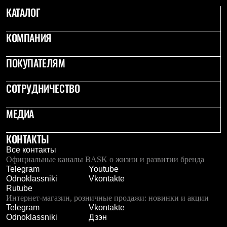
Тапочки
КАТАЛОГ
Чуни
Уход за обувью
Аксессуары
КОМПАНИЯ
Головные уборы
Шапки
Балаклавы и маски
ПОКУПАТЕЛЯМ
Кепки и бейсболки
Повязки
СОТРУДНИЧЕСТВО
Шарфы
Панамы
Перчатки и рукавицы
МЕДИА
Перчатки
Рукавицы
Носки
КОНТАКТЫ
Полезные аксессуары
Все контакты
Брелки
Официальные каналы BASK о жизни и развитии бренда
Ремни
Telegram
Youtube
Шевроны
Odnoklassniki
Vkontakte
Опушки
Rutube
Термоковрики
Интернет-магазин, розничные продажи: новинки и акции
Уход за одеждой
Telegram
Vkontakte
В Арктику
Odnoklassniki
Дзэн
Коллекции