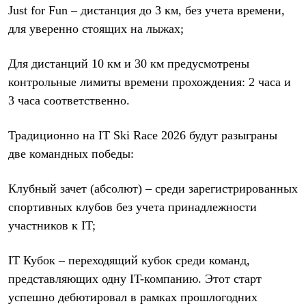
Just for Fun – дистанция до 3 км, без учета времени,
Рубашки
Футболки
для уверенно стоящих на лыжах;
Толстовки
Брюки
Термобелье
Для дистанций 10 км и 30 км предусмотрены
Теплое термобелье
контрольные лимиты времени прохождения: 2 часа и
Среднее термобелье
3 часа соответственно.
Легкое термобелье
Флисовая одежда
Куртки
Традиционно на IT Ski Race 2026 будут разыграны
Брюки
две командных победы:
Детская одежда
Утепленная пухом
Комбинезоны
Клубный зачет (абсолют) – среди зарегистрированных
Куртки
Брюки
спортивных клубов без учета принадлежности
Утепленная синтетикой
участников к IT;
Комбинезоны
Куртки
Брюки
IT Кубок – переходящий кубок среди команд,
Лёгкая одежда
представляющих одну IT-компанию. Этот старт
Футболки
Толстовки
успешно дебютировал в рамках прошлогодних