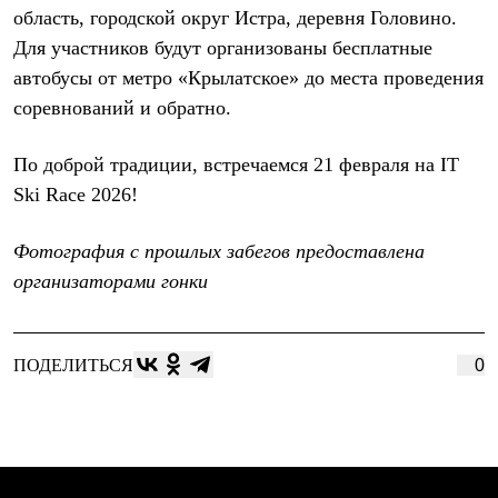
С синтетическим утеплителем
область, городской округ Истра, деревня Головино.
Аксессуары для спальников
Для участников будут организованы бесплатные
Сумки и баулы
автобусы от метро «Крылатское» до места проведения
Баулы
Кошельки
соревнований и обратно.
Сумки
Гермомешки
Полезные аксессуары
По доброй традиции, встречаемся 21 февраля на IT
Книги
Ski Race 2026!
Еда
Коврики
Обувь
Фотография с прошлых забегов предоставлена
Женская обувь
организаторами гонки
Сапоги
Ботинки
Мужская обувь
Ботинки
ПОДЕЛИТЬСЯ
0
Кроссовки
Сапоги
Гамаши и бахилы
Гамаши
Бахилы
Тапочки и чуни