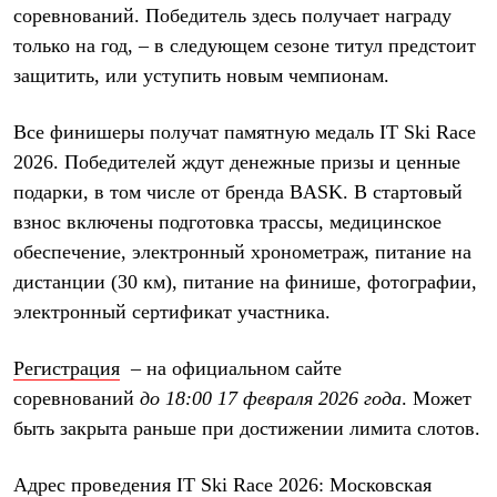
Брюки
соревнований. Победитель здесь получает награду
Софтшелл одежда
только на год, – в следующем сезоне титул предстоит
Куртки
Флисовая одежда
защитить, или уступить новым чемпионам.
Куртки
Брюки
Все финишеры получат памятную медаль IT Ski Race
Жилеты
Комбинезоны
2026. Победителей ждут денежные призы и ценные
Термобелье
подарки, в том числе от бренда BASK. В стартовый
Комплект термобелья
Снаряжение
взнос включены подготовка трассы, медицинское
Палатки и тенты
обеспечение, электронный хронометраж, питание на
Палатки
Тенты
дистанции (30 км), питание на финише, фотографии,
Аксессуары для палаток
электронный сертификат участника.
Рюкзаки
Экспедиционные
Легкоходные
Регистрация
– на официальном сайте
Альпинистские
соревнований
до 18:00 17 февраля 2026 года
. Может
Городские
Аксессуары для рюкзаков
быть закрыта раньше при достижении лимита слотов.
Спальные мешки
Пуховые
Адрес проведения IT Ski Race 2026: Московская
Комбинированные