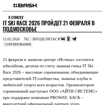
Каталог
К СПИСКУ
Интернет-магазин
IT SKI RACE 2026 ПРОЙДЕТ 21 ФЕВРАЛЯ В
Мужская одежда
Утепленная пухом
ПОДМОСКОВЬЕ
Куртки
Брюки
12.02.2026
782
0
ПОДЕЛИТЬСЯ
Жилеты
Комбинезоны
СОРЕВНОВАНИЯ
Утепленная синтетикой
Куртки
Брюки
21 февраля в лыжном центре «Истина» состоится
Штормовая одежда
юбилейная, десятая по счету лыжная гонка IT Ski
Куртки
Брюки
Race 2026 – массовые соревнования, объединяющие
Софтшелл одежда
представителей IT-сообщества, лыжные клубы и
Куртки
Брюки
любителей спорта всех возрастов. Организатором
Флисовая одежда
соревнований выступает ООО «АЙТИ СИСТЕМС»
Куртки
при поддержке компании PROWAY. БАСК –
Брюки
Жилеты
многолетний официальный партнер этого