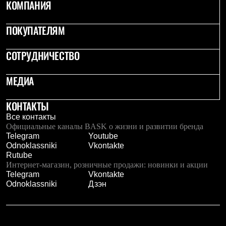
КОМПАНИЯ
Брюки
Софтшелл одежда
Куртки
ПОКУПАТЕЛЯМ
Флисовая одежда
Куртки
Брюки
СОТРУДНИЧЕСТВО
Жилеты
Комбинезоны
МЕДИА
Термобелье
Комплект термобелья
Снаряжение
КОНТАКТЫ
Палатки и тенты
Все контакты
Палатки
Официальные каналы BASK о жизни и развитии бренда
Тенты
Telegram
Youtube
Аксессуары для палаток
Odnoklassniki
Vkontakte
Рюкзаки
Rutube
Экспедиционные
Интернет-магазин, розничные продажи: новинки и акции
Легкоходные
Telegram
Vkontakte
Альпинистские
Odnoklassniki
Дзэн
Городские
Аксессуары для рюкзаков
Спальные мешки
Пуховые
Комбинированные