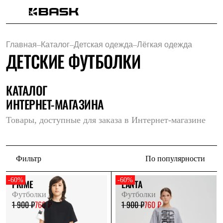
Каталог
Интернет-магазин
Главная
–
Каталог
–
Детская одежда
–
Лёгкая одежда
Мужская одежда
ДЕТСКИЕ ФУТБОЛКИ
Утепленная пухом
Куртки
Брюки
Жилеты
КАТАЛОГ
Комбинезоны
ИНТЕРНЕТ-МАГАЗИНА
Утепленная синтетикой
Куртки
Товары, доступные для заказа в Интернет-магазине
Брюки
Штормовая одежда
Куртки
Брюки
Фильтр
По популярности
Софтшелл одежда
Куртки
Брюки
-60%
-60%
PRIME
LANTA
Флисовая одежда
Футболки
Футболки
Куртки
1 900 ₽
760 ₽
1 900 ₽
760 ₽
Брюки
Жилеты