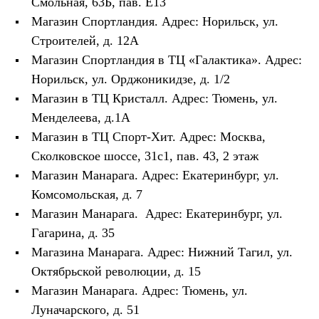
Смольная, 63Б, пав. Е13
Брюки
Софтшелл одежда
Магазин Спортландия. Адрес: Норильск, ул.
Куртки
Строителей, д. 12А
Флисовая одежда
Куртки
Магазин Спортландия в ТЦ «Галактика». Адрес:
Брюки
Норильск, ул. Орджоникидзе, д. 1/2
Жилеты
Магазин в ТЦ Кристалл. Адрес: Тюмень, ул.
Комбинезоны
Термобелье
Менделеева, д.1А
Комплект термобелья
Магазин в ТЦ Спорт-Хит. Адрес: Москва,
Снаряжение
Палатки и тенты
Сколковское шоссе, 31с1, пав. 43, 2 этаж
Палатки
Магазин Манарага. Адрес: Екатеринбург, ул.
Тенты
Аксессуары для палаток
Комсомольская, д. 7
Рюкзаки
Магазин Манарага. Адрес: Екатеринбург, ул.
Экспедиционные
Гагарина, д. 35
Легкоходные
Альпинистские
Магазина Манарага. Адрес: Нижний Тагил, ул.
Городские
Октябрьской революции, д. 15
Аксессуары для рюкзаков
Спальные мешки
Магазин Манарага. Адрес: Тюмень, ул.
Пуховые
Луначарского, д. 51
Комбинированные