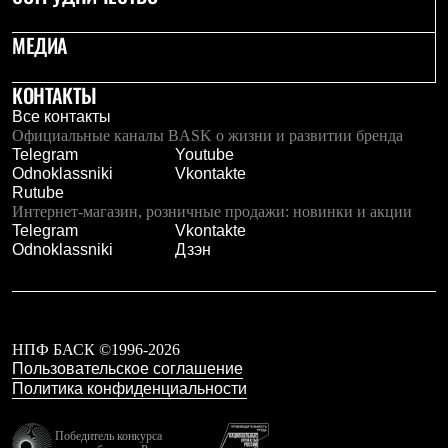
PEAK
ЗА ПОЛЯРНЫМ КРУГОМ
МЕДИА
TREK
BASK kids
CITY
КОНТАКТЫ
BASK juno
Все контакты
ИДЁМ В ПОХОД
Официальные каналы BASK о жизни и развитии бренда
Дневник капитана
Telegram
Youtube
Каталог дилеров
Odnoklassniki
Vkontakte
Компания
Rutube
Баск сегодня
Интернет-магазин, розничные продажи: новинки и акции
История
Telegram
Vkontakte
Отцы основатели
Odnoklassniki
Дзэн
Производство
Баск в вашем городе
Контроль качества
Технологии
Команда Баск
НПФ БАСК ©1996-2026
Сотрудничество
Пользовательское соглашение
Дилерам
Политика конфиденциальности
Стать дилером
Корпоративным клиентам
Услуги
Победитель конкурса
Медиа