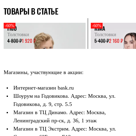
Рубашки
ТОВАРЫ В СТАТЬЕ
Футболки
Толстовки
Брюки
-60%
-60%
FRIO
RIMA
Термобелье
Теплое термобелье
Толстовки
Толстовки
Среднее термобелье
4 800 ₽
1 920 ₽
5 400 ₽
2 160 ₽
Легкое термобелье
Флисовая одежда
Куртки
Брюки
Детская одежда
Магазины, участвующие в акции:
Утепленная пухом
Комбинезоны
Куртки
Интернет-магазин bask.ru
Брюки
Шоурум на Годовикова. Адрес: Москва, ул.
Утепленная синтетикой
Комбинезоны
Годовикова, д. 9, стр. 5.5
Куртки
Магазин в ТЦ Динамо. Адрес: Москва,
Брюки
Лёгкая одежда
Ленинградский пр-ск, д. 36, 1 этаж
Футболки
Магазин в ТЦ Экстрим. Адрес: Москва, ул.
Толстовки