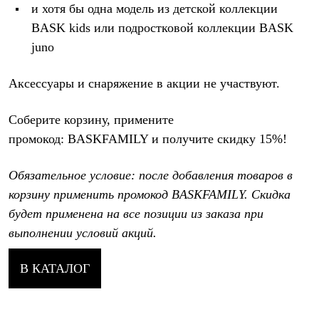
Термобелье
и хотя бы одна модель из детской коллекции
Теплое термобелье
BASK kids или подростковой коллекции BASK
Среднее термобелье
Легкое термобелье
juno
Лёгкая одежда
Футболки
Аксессуары и снаряжение в акции не участвуют.
Рубашки
Толстовки
Брюки
Соберите корзину, примените
Шорты
промокод:
BASKFAMILY и получите скидку 15%!
Женская одежда
Утепленная пухом
Куртки
Обязательное условие: после добавления товаров в
Брюки
корзину применить промокод BASKFAMILY. Скидка
Жилеты
Утепленная синтетикой
будет применена на все позиции из заказа при
Куртки
выполнении условий акций.
Брюки
Штормовая одежда
Куртки
В КАТАЛОГ
Софтшелл одежда
Куртки
Брюки
Лёгкая одежда