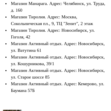
С синтетическим утеплителем
Магазин Манарага. Адрес: Челябинск, ул. Труда,
Аксессуары для спальников
д. 160
Сумки и баулы
Магазин Тиролия. Адрес: Москва,
Баулы
Кошельки
Сокольническая пл., 9, ТЦ "Зенит", 2 этаж
Сумки
Магазин Тиролия. Адрес: Новосибирск, ул.
Гермомешки
Полезные аксессуары
Гоголя, 42
Книги
Магазин Активный отдых. Адрес: Новосибирск,
Еда
ул. Ватутина 61
Коврики
Обувь
Магазин Активный отдых. Адрес: Новосибирск,
Женская обувь
ул. Кошурникова, 39/1
Сапоги
Ботинки
Магазин Активный отдых. Адрес: Новосибирск,
Мужская обувь
ул. Старое шоссе 85
Ботинки
Кроссовки
Магазин Активный отдых. Адрес: Кемерово, ул.
Сапоги
Баумана 57Б
Гамаши и бахилы
Гамаши
Бахилы
Тапочки и чуни