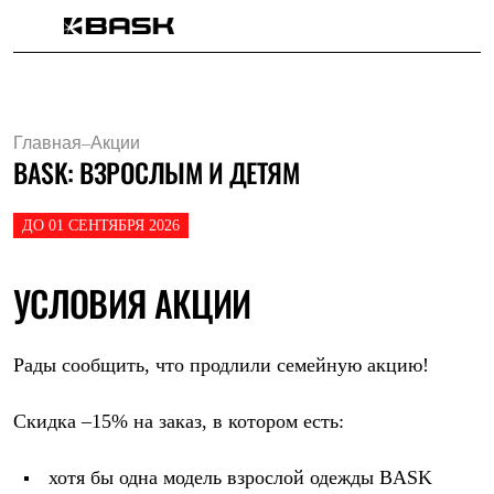
Каталог
Интернет-магазин
Мужская одежда
Утепленная пухом
Главная
–
Акции
Куртки
BASK: ВЗРОСЛЫМ И ДЕТЯМ
Брюки
Жилеты
Комбинезоны
ДО 01 СЕНТЯБРЯ 2026
Утепленная синтетикой
Куртки
Брюки
УСЛОВИЯ АКЦИИ
Штормовая одежда
Куртки
Брюки
Софтшелл одежда
Рады сообщить, что продлили семейную акцию!
Куртки
Брюки
Флисовая одежда
Скидка
–15%
на заказ, в котором есть:
Куртки
Брюки
хотя бы одна модель взрослой одежды BASK
Жилеты