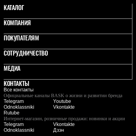
С синтетическим утеплителем
КАТАЛОГ
Аксессуары для спальников
Сумки и баулы
КОМПАНИЯ
Баулы
Кошельки
Сумки
ПОКУПАТЕЛЯМ
Гермомешки
Полезные аксессуары
Книги
СОТРУДНИЧЕСТВО
Еда
Коврики
МЕДИА
Обувь
Женская обувь
Сапоги
КОНТАКТЫ
Ботинки
Все контакты
Мужская обувь
Официальные каналы BASK о жизни и развитии бренда
Ботинки
Telegram
Youtube
Кроссовки
Odnoklassniki
Vkontakte
Сапоги
Rutube
Гамаши и бахилы
Интернет-магазин, розничные продажи: новинки и акции
Гамаши
Telegram
Vkontakte
Бахилы
Odnoklassniki
Дзэн
Тапочки и чуни