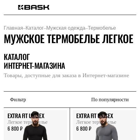
Каталог
Интернет-магазин
Главная
–
Каталог
–
Мужская одежда
–
Термобелье
Мужская одежда
МУЖСКОЕ ТЕРМОБЕЛЬЕ ЛЕГКОЕ
Утепленная пухом
Куртки
Брюки
Жилеты
КАТАЛОГ
Комбинезоны
ИНТЕРНЕТ-МАГАЗИНА
Утепленная синтетикой
Куртки
Товары, доступные для заказа в Интернет-магазине
Брюки
Штормовая одежда
Куртки
Брюки
Фильтр
По популярности
Софтшелл одежда
Куртки
Брюки
EXTRA FIT UNISEX
EXTRA FIT UNISEX
Флисовая одежда
Легкое термобелье
Легкое термобелье
Куртки
6 800 ₽
6 800 ₽
Брюки
Жилеты