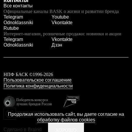
С синтетическим утеплителем
Все контакты
Аксессуары для спальников
Официальные каналы BASK о жизни и развитии бренда
Сумки и баулы
Telegram
Youtube
Баулы
Odnoklassniki
Vkontakte
Кошельки
Rutube
Сумки
Интернет-магазин, розничные продажи: новинки и акции
Гермомешки
Telegram
Vkontakte
Полезные аксессуары
Odnoklassniki
Дзэн
Книги
Еда
Коврики
Обувь
Женская обувь
НПФ БАСК ©1996-2026
Сапоги
Пользовательское соглашение
Ботинки
Политика конфиденциальности
Мужская обувь
Ботинки
Кроссовки
Победитель конкурса
Сапоги
лучших брендов России
Гамаши и бахилы
резидент технопарка
Продолжая использовать сайт, вы даете согласие на
Гамаши
Калибр
обработку файлов cookies
Бахилы
Тапочки и чуни
Сделано в Braind
ХОРОШО